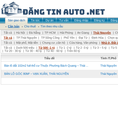
Sàn giao dịch
Tin tức
Dự án
Tư vấn
Đăng nhập
Đăng ký
Đăng 
Cần bán
Cho thuê
Tìm theo nhu cầu
Tất cả
|
Hà Nội
|
Đà Nẵng
|
TP HCM
|
Hải Phòng
|
An Giang
|
Thái Nguyên
|
Ch
Tất cả
|
TP.Thái Nguyên
|
TP.Sông Công
|
Phổ Yên
|
Đại Từ
|
Định Hóa
|
Chọn q
Tất cả
|
Mặt phố, Mặt tiền
|
Chung cư ,căn hộ
|
Cửa hàng, Văn phòng
|
Nhà ở, Đất 
Tất cả
|
Dưới 500 triệu
|
Từ 500 -1 tỷ
|
Từ 1 -2 tỷ
|
Từ 2 -3 tỷ
|
Từ 3 – 5 tỷ
|
Từ 5 
|
Từ 20 - 30 tỷ
|
Từ 30 - 40 tỷ
|
Từ 40 - 60 tỷ
|
Trên 60 tỷ
Tiêu đề
Tỉnh /T.Phố
Bán lô đất 102m2 full thổ cư Thuộc Phường Bách Quang – Thái ...
Thái Nguyên
BÁN LÔ GÓC 80M² – VẠN XUÂN, THÁI NGUYÊN
Thái Nguyên