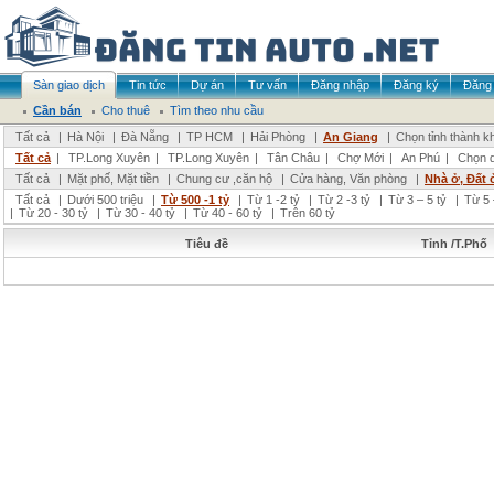
Sàn giao dịch
Tin tức
Dự án
Tư vấn
Đăng nhập
Đăng ký
Đăng 
Cần bán
Cho thuê
Tìm theo nhu cầu
Tất cả
|
Hà Nội
|
Đà Nẵng
|
TP HCM
|
Hải Phòng
|
An Giang
|
Chọn tỉnh thành k
Tất cả
|
TP.Long Xuyên
|
TP.Long Xuyên
|
Tân Châu
|
Chợ Mới
|
An Phú
|
Chọn 
Tất cả
|
Mặt phố, Mặt tiền
|
Chung cư ,căn hộ
|
Cửa hàng, Văn phòng
|
Nhà ở, Đất 
Tất cả
|
Dưới 500 triệu
|
Từ 500 -1 tỷ
|
Từ 1 -2 tỷ
|
Từ 2 -3 tỷ
|
Từ 3 – 5 tỷ
|
Từ 5 
|
Từ 20 - 30 tỷ
|
Từ 30 - 40 tỷ
|
Từ 40 - 60 tỷ
|
Trên 60 tỷ
Tiêu đề
Tỉnh /T.Phố