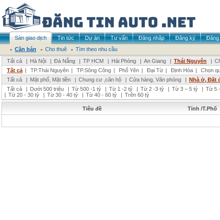
Sàn giao dịch
Tin tức
Dự án
Tư vấn
Đăng nhập
Đăng ký
Đăng 
Cần bán
Cho thuê
Tìm theo nhu cầu
Tất cả
|
Hà Nội
|
Đà Nẵng
|
TP HCM
|
Hải Phòng
|
An Giang
|
Thái Nguyên
|
Ch
Tất cả
|
TP.Thái Nguyên
|
TP.Sông Công
|
Phổ Yên
|
Đại Từ
|
Định Hóa
|
Chọn q
Tất cả
|
Mặt phố, Mặt tiền
|
Chung cư ,căn hộ
|
Cửa hàng, Văn phòng
|
Nhà ở, Đất 
Tất cả
|
Dưới 500 triệu
|
Từ 500 -1 tỷ
|
Từ 1 -2 tỷ
|
Từ 2 -3 tỷ
|
Từ 3 – 5 tỷ
|
Từ 5 –
|
Từ 20 - 30 tỷ
|
Từ 30 - 40 tỷ
|
Từ 40 - 60 tỷ
|
Trên 60 tỷ
Tiêu đề
Tỉnh /T.Phố