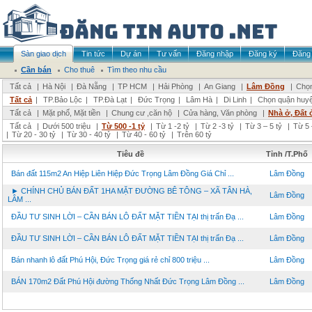
Sàn giao dịch
Tin tức
Dự án
Tư vấn
Đăng nhập
Đăng ký
Đăng 
Cần bán
Cho thuê
Tìm theo nhu cầu
Tất cả
|
Hà Nội
|
Đà Nẵng
|
TP HCM
|
Hải Phòng
|
An Giang
|
Lâm Đồng
|
Chọn
Tất cả
|
TP.Bảo Lộc
|
TP.Đà Lạt
|
Đức Trọng
|
Lâm Hà
|
Di Linh
|
Chọn quận huy
Tất cả
|
Mặt phố, Mặt tiền
|
Chung cư ,căn hộ
|
Cửa hàng, Văn phòng
|
Nhà ở, Đất 
Tất cả
|
Dưới 500 triệu
|
Từ 500 -1 tỷ
|
Từ 1 -2 tỷ
|
Từ 2 -3 tỷ
|
Từ 3 – 5 tỷ
|
Từ 5 
|
Từ 20 - 30 tỷ
|
Từ 30 - 40 tỷ
|
Từ 40 - 60 tỷ
|
Trên 60 tỷ
Tiêu đề
Tỉnh /T.Phố
Bán đất 115m2 An Hiệp Liên Hiệp Đức Trọng Lâm Đồng Giá Chỉ ...
Lâm Đồng
► CHÍNH CHỦ BÁN ĐẤT 1HA MẶT ĐƯỜNG BÊ TÔNG – XÃ TÂN HÀ,
Lâm Đồng
LÂM ...
ĐẦU TƯ SINH LỜI – CẦN BÁN LÔ ĐẤT MẶT TIỀN TẠI thị trấn Đạ ...
Lâm Đồng
ĐẦU TƯ SINH LỜI – CẦN BÁN LÔ ĐẤT MẶT TIỀN TẠI thị trấn Đạ ...
Lâm Đồng
Bán nhanh lô đất Phú Hội, Đức Trọng giá rẻ chỉ 800 triệu ...
Lâm Đồng
BÁN 170m2 Đất Phú Hội đường Thống Nhất Đức Trọng Lâm Đồng ...
Lâm Đồng