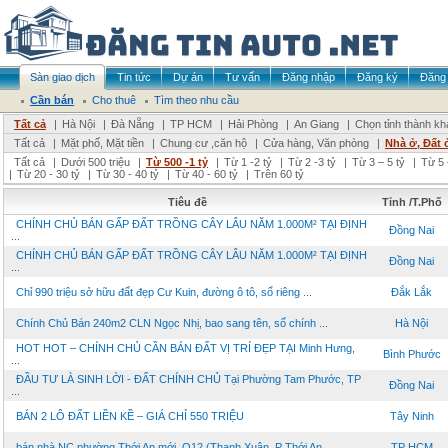
Sàn giao dịch
Tin tức
Dự án
Tư vấn
Đăng nhập
Đăng ký
Đăng 
Cần bán
Cho thuê
Tìm theo nhu cầu
Tất cả
|
Hà Nội
|
Đà Nẵng
|
TP HCM
|
Hải Phòng
|
An Giang
|
Chọn tỉnh thành kh
Tất cả
|
Mặt phố, Mặt tiền
|
Chung cư ,căn hộ
|
Cửa hàng, Văn phòng
|
Nhà ở, Đất 
Tất cả
|
Dưới 500 triệu
|
Từ 500 -1 tỷ
|
Từ 1 -2 tỷ
|
Từ 2 -3 tỷ
|
Từ 3 – 5 tỷ
|
Từ 5 
|
Từ 20 - 30 tỷ
|
Từ 30 - 40 tỷ
|
Từ 40 - 60 tỷ
|
Trên 60 tỷ
Tiêu đề
Tỉnh /T.Phố
CHÍNH CHỦ BÁN GẤP ĐẤT TRỒNG CÂY LÂU NĂM 1.000M² TẠI ĐỊNH
Đồng Nai
...
CHÍNH CHỦ BÁN GẤP ĐẤT TRỒNG CÂY LÂU NĂM 1.000M² TẠI ĐỊNH
Đồng Nai
...
Chỉ 990 triệu sở hữu đất đẹp Cư Kuin, đường ô tô, sổ riêng ...
Đắk Lắk
Chính Chủ Bán 240m2 CLN Ngọc Nhị, bao sang tên, sổ chính ...
Hà Nội
HOT HOT – CHÍNH CHỦ CẦN BÁN ĐẤT VỊ TRÍ ĐẸP TẠI Minh Hưng,
Bình Phước
...
ĐẦU TƯ LÀ SINH LỜI - ĐẤT CHÍNH CHỦ Tại Phường Tam Phước, TP
Đồng Nai
...
BÁN 2 LÔ ĐẤT LIỀN KỀ – GIÁ CHỈ 550 TRIỆU
Tây Ninh
bán nhà NC phường Thới An mới, Q12 (Thạnh Xuân, P Thới An ...
TP HCM