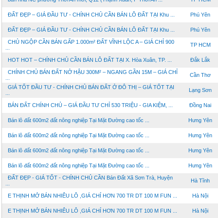
ĐẤT ĐẸP – GIÁ ĐẦU TƯ - CHÍNH CHỦ CẦN BÁN LÔ ĐẤT TẠI Khu ...
Phú Yên
ĐẤT ĐẸP – GIÁ ĐẦU TƯ - CHÍNH CHỦ CẦN BÁN LÔ ĐẤT TẠI Khu ...
Phú Yên
CHỦ NGỘP CẦN BÁN GẤP 1.000m² ĐẤT VĨNH LỘC A – GIÁ CHỈ 900
TP HCM
...
HOT HOT – CHÍNH CHỦ CẦN BÁN LÔ ĐẤT TẠI X. Hòa Xuân, TP. ...
Đắk Lắk
CHÍNH CHỦ BÁN ĐẤT NỞ HẬU 300M² – NGANG GẦN 15M – GIÁ CHỈ
Cần Thơ
...
GIÁ TỐT ĐẦU TƯ - CHÍNH CHỦ BÁN ĐẤT Ở ĐÔ THỊ – GIÁ TỐT TẠI
Lạng Sơn
...
BÁN ĐẤT CHÍNH CHỦ – GIÁ ĐẦU TƯ CHỈ 530 TRIỆU - GIA KIỆM, ...
Đồng Nai
Bán lô đất 600m2 đất nông nghiệp Tại Mặt Đường cao tốc ...
Hưng Yên
Bán lô đất 600m2 đất nông nghiệp Tại Mặt Đường cao tốc ...
Hưng Yên
Bán lô đất 600m2 đất nông nghiệp Tại Mặt Đường cao tốc ...
Hưng Yên
Bán lô đất 600m2 đất nông nghiệp Tại Mặt Đường cao tốc ...
Hưng Yên
ĐẤT ĐẸP - GIÁ TỐT - CHÍNH CHỦ CẦN Bán Đất Xã Sơn Trà, Huyện
Hà Tĩnh
...
E THỊNH MỞ BÁN NHIÊU LÔ ,GIÁ CHỈ HƠN 700 TR DT 100 M FUN ...
Hà Nội
E THỊNH MỞ BÁN NHIÊU LÔ ,GIÁ CHỈ HƠN 700 TR DT 100 M FUN ...
Hà Nội