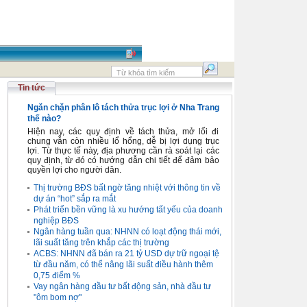
Tin tức
Ngăn chặn phân lô tách thửa trục lợi ở Nha Trang
thế nào?
Hiện nay, các quy định về tách thửa, mở lối đi
chung vẫn còn nhiều lổ hổng, dễ bị lợi dụng trục
lợi. Từ thực tế này, địa phương cần rà soát lại các
quy định, từ đó có hướng dẫn chi tiết để đảm bảo
quyền lợi cho người dân.
Thị trường BĐS bất ngờ tăng nhiệt với thông tin về
dự án “hot” sắp ra mắt
Phát triển bền vững là xu hướng tất yếu của doanh
nghiệp BĐS
Ngân hàng tuần qua: NHNN có loạt động thái mới,
lãi suất tăng trên khắp các thị trường
ACBS: NHNN đã bán ra 21 tỷ USD dự trữ ngoại tệ
từ đầu năm, có thể nâng lãi suất điều hành thêm
0,75 điểm %
Vay ngân hàng đầu tư bất động sản, nhà đầu tư
"ôm bom nợ"