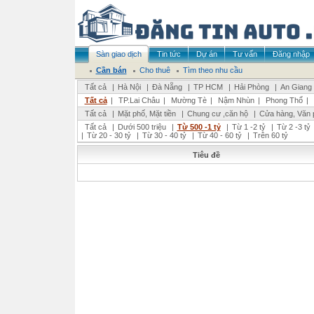
Sàn giao dịch
Tin tức
Dự án
Tư vấn
Đăng nhập
Cần bán
Cho thuê
Tìm theo nhu cầu
Tất cả
|
Hà Nội
|
Đà Nẵng
|
TP HCM
|
Hải Phòng
|
An Giang
Tất cả
|
TP.Lai Châu
|
Mường Tè
|
Nậm Nhùn
|
Phong Thổ
|
Tất cả
|
Mặt phố, Mặt tiền
|
Chung cư ,căn hộ
|
Cửa hàng, Văn 
Tất cả
|
Dưới 500 triệu
|
Từ 500 -1 tỷ
|
Từ 1 -2 tỷ
|
Từ 2 -3 tỷ
|
Từ 20 - 30 tỷ
|
Từ 30 - 40 tỷ
|
Từ 40 - 60 tỷ
|
Trên 60 tỷ
Tiêu đề