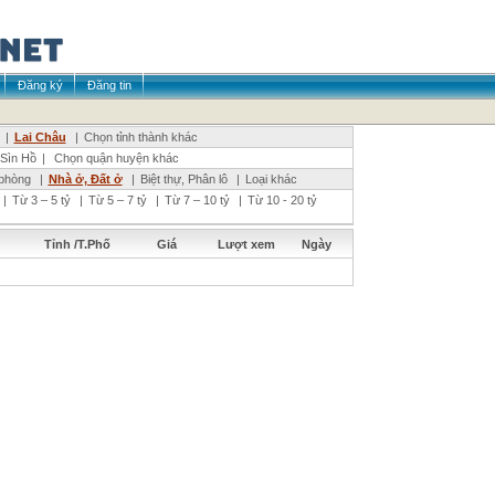
Đăng ký
Đăng tin
|
Lai Châu
|
Chọn tỉnh thành khác
Sìn Hồ
|
Chọn quận huyện khác
phòng
|
Nhà ở, Đất ở
|
Biệt thự, Phân lô
|
Loại khác
|
Từ 3 – 5 tỷ
|
Từ 5 – 7 tỷ
|
Từ 7 – 10 tỷ
|
Từ 10 - 20 tỷ
Tỉnh /T.Phố
Giá
Lượt xem
Ngày