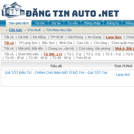
Sàn giao dịch
Tin tức
Dự án
Tư vấn
Đăng nhập
Đăng ký
Đăng 
Cần bán
Cho thuê
Tìm theo nhu cầu
Tất cả
|
Hà Nội
|
Đà Nẵng
|
TP HCM
|
Hải Phòng
|
An Giang
|
Lạng Sơn
|
Chọn 
Tất cả
|
TP.Lạng Sơn
|
Bắc Sơn
|
Bình Gia
|
Cao Lộc
|
Chi Lăng
|
Chọn quận huy
Tất cả
|
Mặt phố, Mặt tiền
|
Chung cư ,căn hộ
|
Cửa hàng, Văn phòng
|
Nhà ở, Đất 
Tất cả
|
Dưới 500 triệu
|
Từ 500 -1 tỷ
|
Từ 1 -2 tỷ
|
Từ 2 -3 tỷ
|
Từ 3 – 5 tỷ
|
Từ 5 
|
Từ 20 - 30 tỷ
|
Từ 30 - 40 tỷ
|
Từ 40 - 60 tỷ
|
Trên 60 tỷ
Tiêu đề
Tỉnh /T.Phố
GIÁ TỐT ĐẦU TƯ - CHÍNH CHỦ BÁN ĐẤT Ở ĐÔ THỊ – GIÁ TỐT TẠI
Lạng Sơn
...