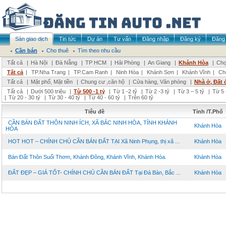
Sàn giao dịch
Tin tức
Dự án
Tư vấn
Đăng nhập
Đăng ký
Đăng 
Cần bán
Cho thuê
Tìm theo nhu cầu
Tất cả
|
Hà Nội
|
Đà Nẵng
|
TP HCM
|
Hải Phòng
|
An Giang
|
Khánh Hòa
|
Chọ
Tất cả
|
TP.Nha Trang
|
TP.Cam Ranh
|
Ninh Hòa
|
Khánh Sơn
|
Khánh Vĩnh
|
Ch
Tất cả
|
Mặt phố, Mặt tiền
|
Chung cư ,căn hộ
|
Cửa hàng, Văn phòng
|
Nhà ở, Đất 
Tất cả
|
Dưới 500 triệu
|
Từ 500 -1 tỷ
|
Từ 1 -2 tỷ
|
Từ 2 -3 tỷ
|
Từ 3 – 5 tỷ
|
Từ 5 
|
Từ 20 - 30 tỷ
|
Từ 30 - 40 tỷ
|
Từ 40 - 60 tỷ
|
Trên 60 tỷ
Tiêu đề
Tỉnh /T.Phố
CẦN BÁN ĐẤT THÔN NINH ÍCH, XÃ BẮC NINH HÒA, TỈNH KHÁNH
Khánh Hòa
HÒA
HOT HOT – CHÍNH CHỦ CẦN BÁN ĐẤT TẠI Xã Ninh Phụng, thị xã ...
Khánh Hòa
Bán Đất Thôn Suối Thơm, Khánh Đông, Khánh Vĩnh, Khánh Hòa.
Khánh Hòa
ĐẤT ĐẸP – GIÁ TỐT- CHÍNH CHỦ CẦN BÁN ĐẤT Tại Đá Bàn, Bắc ...
Khánh Hòa