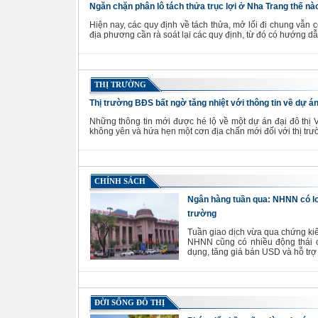
Ngăn chặn phân lô tách thửa trục lợi ở Nha Trang thế nà
Hiện nay, các quy định về tách thửa, mở lối đi chung vẫn cò
địa phương cần rà soát lại các quy định, từ đó có hướng dẫ
THỊ TRƯỜNG
Thị trường BĐS bất ngờ tăng nhiệt với thông tin về dự án
Những thông tin mới được hé lộ về một dự án đại đô thị
không yên và hứa hẹn một cơn địa chấn mới đối với thị trư
CHÍNH SÁCH
Ngân hàng tuần qua: NHNN có loạt
trường
Tuần giao dịch vừa qua chứng kiến
NHNN cũng có nhiều động thái c
dụng, tăng giá bán USD và hỗ trợ l
ĐỜI SỐNG ĐÔ THỊ