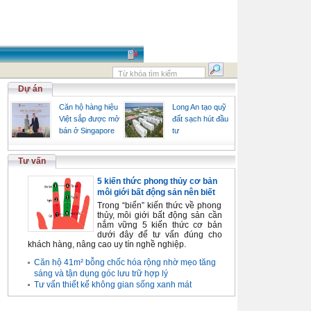
Dự án
Căn hộ hàng hiệu
Long An tạo quỹ
Việt sắp được mở
đất sạch hút đầu
bán ở Singapore
tư
Tư vấn
5 kiến thức phong thủy cơ bản
môi giới bất động sản nên biết
Trong “biển” kiến thức về phong
thủy, môi giới bất động sản cần
nắm vững 5 kiến thức cơ bản
dưới đây để tư vấn đúng cho
khách hàng, nâng cao uy tín nghề nghiệp.
Căn hộ 41m² bỗng chốc hóa rộng nhờ mẹo tăng
sáng và tận dụng góc lưu trữ hợp lý
Tư vấn thiết kế không gian sống xanh mát