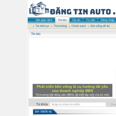
Sàn giao dịch
Tin tức
Dự án
Tư vấn
Đăng nhập
Tin thời sự
Thị trường
Chính sách
Đời sống đô thị
Tin tức
Phát triển bền vững là xu hướng tất yếu
của doanh nghiệp BĐS
Thị trường bất động sản (BĐS) đã thiết lập một chu kỳ mới,
đầy cạnh tranh và nhiều biến chuyển.
Từ khóa
TIN THỜI SỰ