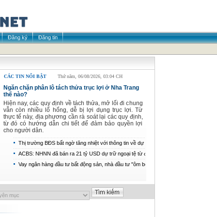
Đăng ký
Đăng tin
CÁC TIN NỔI BẬT
Thứ năm, 06/08/2026, 03:04 CH
Ngăn chặn phân lô tách thửa trục lợi ở Nha Trang
thế nào?
Hiện nay, các quy định về tách thửa, mở lối đi chung
vẫn còn nhiều lổ hổng, dễ bị lợi dụng trục lợi. Từ
thực tế này, địa phương cần rà soát lại các quy định,
từ đó có hướng dẫn chi tiết để đảm bảo quyền lợi
cho người dân.
Thị trường BĐS bất ngờ tăng nhiệt với thông tin về dự án
“hot” sắp ra mắt
ACBS: NHNN đã bán ra 21 tỷ USD dự trữ ngoại tệ từ đầu
năm, có thể nâng lãi suất điều hành thêm 0,75 điểm %
Vay ngân hàng đầu tư bất động sản, nhà đầu tư "ôm bom
nợ"