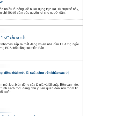
o?
n nhiều lổ hổng, dễ bị lợi dụng trục lợi. Từ thực tế này,
n chi tiết để đảm bảo quyền lợi cho người dân.
 “hot” sắp ra mắt
 Vinhomes sắp ra mắt đang khiến nhà đầu tư đứng ngồi
ờng BĐS thấp tầng tại miền Bắc.
 động thái mới, lãi suất tăng trên khắp các thị
 một loạt biến động của tỷ giá và lãi suất. Bên cạnh đó,
hính sách mới đáng chú ý liên quan đến nới room tín
ãi suất.