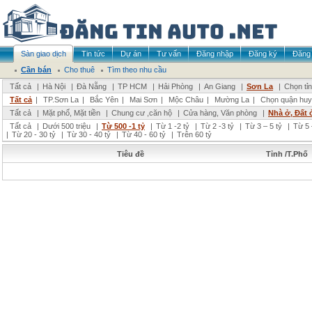
Sàn giao dịch
Tin tức
Dự án
Tư vấn
Đăng nhập
Đăng ký
Đăng 
Cần bán
Cho thuê
Tìm theo nhu cầu
Tất cả
|
Hà Nội
|
Đà Nẵng
|
TP HCM
|
Hải Phòng
|
An Giang
|
Sơn La
|
Chọn tỉ
Tất cả
|
TP.Sơn La
|
Bắc Yên
|
Mai Sơn
|
Mộc Châu
|
Mường La
|
Chọn quận huy
Tất cả
|
Mặt phố, Mặt tiền
|
Chung cư ,căn hộ
|
Cửa hàng, Văn phòng
|
Nhà ở, Đất 
Tất cả
|
Dưới 500 triệu
|
Từ 500 -1 tỷ
|
Từ 1 -2 tỷ
|
Từ 2 -3 tỷ
|
Từ 3 – 5 tỷ
|
Từ 5 
|
Từ 20 - 30 tỷ
|
Từ 30 - 40 tỷ
|
Từ 40 - 60 tỷ
|
Trên 60 tỷ
Tiêu đề
Tỉnh /T.Phố