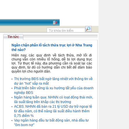
Tin tức
Ngăn chặn phân lô tách thửa trục lợi ở Nha Trang
thế nào?
Hiện nay, các quy định về tách thửa, mở lối đi
chung vẫn còn nhiều lổ hổng, dễ bị lợi dụng trục
lợi. Từ thực tế này, địa phương cần rà soát lại các
quy định, từ đó có hướng dẫn chi tiết để đảm bảo
quyền lợi cho người dân.
Thị trường BĐS bất ngờ tăng nhiệt với thông tin về
dự án “hot” sắp ra mắt
Phát triển bền vững là xu hướng tất yếu của doanh
nghiệp BĐS
Ngân hàng tuần qua: NHNN có loạt động thái mới,
lãi suất tăng trên khắp các thị trường
ACBS: NHNN đã bán ra 21 tỷ USD dự trữ ngoại tệ
từ đầu năm, có thể nâng lãi suất điều hành thêm
0,75 điểm %
Vay ngân hàng đầu tư bất động sản, nhà đầu tư
"ôm bom nợ"