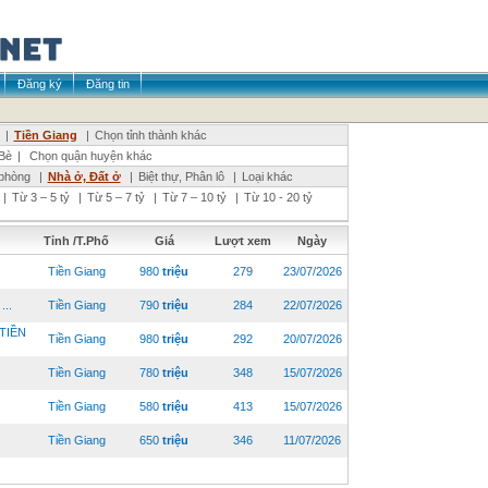
Đăng ký
Đăng tin
|
Tiền Giang
|
Chọn tỉnh thành khác
Bè
|
Chọn quận huyện khác
phòng
|
Nhà ở, Đất ở
|
Biệt thự, Phân lô
|
Loại khác
|
Từ 3 – 5 tỷ
|
Từ 5 – 7 tỷ
|
Từ 7 – 10 tỷ
|
Từ 10 - 20 tỷ
Tỉnh /T.Phố
Giá
Lượt xem
Ngày
Tiền Giang
980
triệu
279
23/07/2026
..
Tiền Giang
790
triệu
284
22/07/2026
TIỀN
Tiền Giang
980
triệu
292
20/07/2026
Tiền Giang
780
triệu
348
15/07/2026
Tiền Giang
580
triệu
413
15/07/2026
Tiền Giang
650
triệu
346
11/07/2026