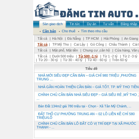
Sàn giao dịch
Tin tức
Dự án
Tư vấn
Đăng nhập
Cần bán
Cho thuê
Tìm theo nhu cầu
Tất cả
|
Hà Nội
|
Đà Nẵng
|
TP HCM
|
Hải Phòng
|
An Giang
Tất cả
|
TP.Mỹ Tho
|
Cai Lậy
|
Gò Công
|
Châu Thành
|
Cái 
Tất cả
|
Mặt phố, Mặt tiền
|
Chung cư ,căn hộ
|
Cửa hàng, Văn 
Tất cả
|
Dưới 500 triệu
|
Từ 500 -1 tỷ
|
Từ 1 -2 tỷ
|
Từ 2 -3 tỷ
|
Từ 20 - 30 tỷ
|
Từ 30 - 40 tỷ
|
Từ 40 - 60 tỷ
|
Trên 60 tỷ
Tiêu đề
NHÀ MỚI SIÊU ĐẸP CẦN BÁN – GIÁ CHỈ 980 TRIỆU ,PHƯỜNG
TRUNG ...
NHÀ GẦN HOÀN THIỆN CẦN BÁN – GIÁ TỐT. TP. MỸ THO TIỀN .
CHÍNH CHỦ CẦN BÁN NHÀ SIÊU ĐẸP – GIÁ SIÊU RẺ ,MỸ THO ,
...
Bán Đất 134m2 giá 780 triệu tại - Chọn - Xã Tân Mỹ Chánh, ...
ĐẤT THỔ CƯ PHƯỜNG TRUNG AN – 02 LÔ LIỀN KỀ CHỈ 580
TRIỆU/LÔ
CHÍNH CHỦ CẦN BÁN LÔ ĐẤT CÓ VỊ TRÍ ĐẸP TẠI XÃ PHƯỚC
THẠNH - ...