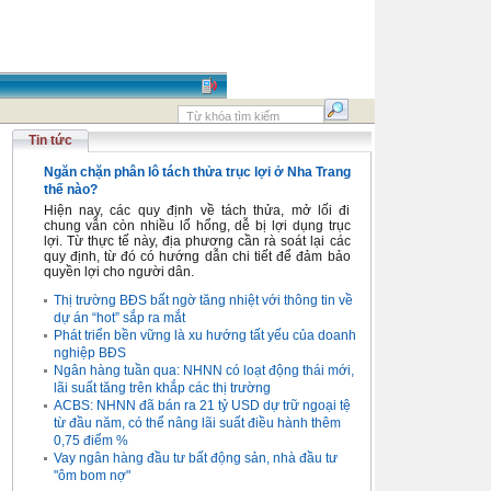
Tin tức
Ngăn chặn phân lô tách thửa trục lợi ở Nha Trang
thế nào?
Hiện nay, các quy định về tách thửa, mở lối đi
chung vẫn còn nhiều lổ hổng, dễ bị lợi dụng trục
lợi. Từ thực tế này, địa phương cần rà soát lại các
quy định, từ đó có hướng dẫn chi tiết để đảm bảo
quyền lợi cho người dân.
Thị trường BĐS bất ngờ tăng nhiệt với thông tin về
dự án “hot” sắp ra mắt
Phát triển bền vững là xu hướng tất yếu của doanh
nghiệp BĐS
Ngân hàng tuần qua: NHNN có loạt động thái mới,
lãi suất tăng trên khắp các thị trường
ACBS: NHNN đã bán ra 21 tỷ USD dự trữ ngoại tệ
từ đầu năm, có thể nâng lãi suất điều hành thêm
0,75 điểm %
Vay ngân hàng đầu tư bất động sản, nhà đầu tư
"ôm bom nợ"