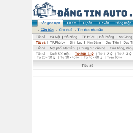
Sàn giao dịch
Tin tức
Dự án
Tư vấn
Đăng nhập
Cần bán
Cho thuê
Tìm theo nhu cầu
Tất cả
|
Hà Nội
|
Đà Nẵng
|
TP HCM
|
Hải Phòng
|
An Giang
Tất cả
|
TP.Phủ Lý
|
Bình Lục
|
Kim Bảng
|
Duy Tiên
|
Duy T
Tất cả
|
Mặt phố, Mặt tiền
|
Chung cư ,căn hộ
|
Cửa hàng, Văn 
Tất cả
|
Dưới 500 triệu
|
Từ 500 -1 tỷ
|
Từ 1 -2 tỷ
|
Từ 2 -3 tỷ
|
Từ 20 - 30 tỷ
|
Từ 30 - 40 tỷ
|
Từ 40 - 60 tỷ
|
Trên 60 tỷ
Tiêu đề