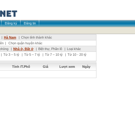
Đăng ký
Đăng tin
|
Hà Nam
|
Chọn tỉnh thành khác
iên
|
Chọn quận huyện khác
phòng
|
Nhà ở, Đất ở
|
Biệt thự, Phân lô
|
Loại khác
|
Từ 3 – 5 tỷ
|
Từ 5 – 7 tỷ
|
Từ 7 – 10 tỷ
|
Từ 10 - 20 tỷ
Tỉnh /T.Phố
Giá
Lượt xem
Ngày