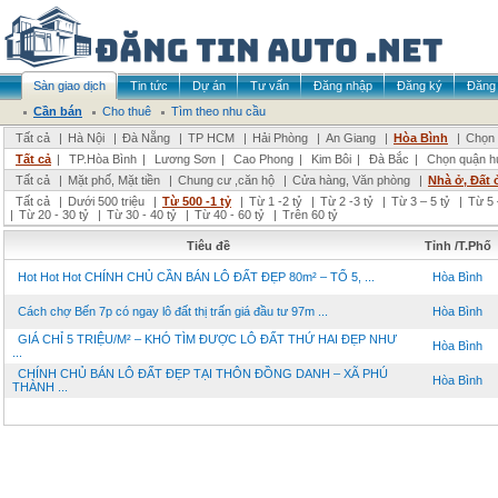
Sàn giao dịch
Tin tức
Dự án
Tư vấn
Đăng nhập
Đăng ký
Đăng 
Cần bán
Cho thuê
Tìm theo nhu cầu
Tất cả
|
Hà Nội
|
Đà Nẵng
|
TP HCM
|
Hải Phòng
|
An Giang
|
Hòa Bình
|
Chọn 
Tất cả
|
TP.Hòa Bình
|
Lương Sơn
|
Cao Phong
|
Kim Bôi
|
Đà Bắc
|
Chọn quận h
Tất cả
|
Mặt phố, Mặt tiền
|
Chung cư ,căn hộ
|
Cửa hàng, Văn phòng
|
Nhà ở, Đất 
Tất cả
|
Dưới 500 triệu
|
Từ 500 -1 tỷ
|
Từ 1 -2 tỷ
|
Từ 2 -3 tỷ
|
Từ 3 – 5 tỷ
|
Từ 5 
|
Từ 20 - 30 tỷ
|
Từ 30 - 40 tỷ
|
Từ 40 - 60 tỷ
|
Trên 60 tỷ
Tiêu đề
Tỉnh /T.Phố
Hot Hot Hot CHÍNH CHỦ CẦN BÁN LÔ ĐẤT ĐẸP 80m² – TỔ 5, ...
Hòa Bình
Cách chợ Bến 7p có ngay lô đất thị trấn giá đầu tư 97m ...
Hòa Bình
GIÁ CHỈ 5 TRIỆU/M² – KHÓ TÌM ĐƯỢC LÔ ĐẤT THỨ HAI ĐẸP NHƯ
Hòa Bình
...
CHÍNH CHỦ BÁN LÔ ĐẤT ĐẸP TẠI THÔN ĐỒNG DANH – XÃ PHÚ
Hòa Bình
THÀNH ...