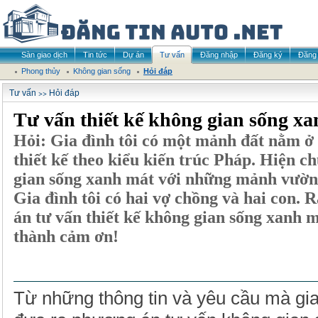
Sàn giao dịch
Tin tức
Dự án
Tư vấn
Đăng nhập
Đăng ký
Đăng 
Phong thủy
Không gian sống
Hỏi đáp
>>
Tư vấn
Hỏi đáp
Tư vấn thiết kế không gian sống x
Hỏi: Gia đình tôi có một mảnh đất nằm ở 
thiết kế theo kiểu kiến trúc Pháp. Hiện c
gian sống xanh mát với những mảnh vườn t
Gia đình tôi có hai vợ chồng và hai con
án tư vấn thiết kế không gian sống xanh m
thành cảm ơn!
KIẾN TRÚC SƯ TƯ VẤN:
Từ những thông tin và yêu cầu mà gia 