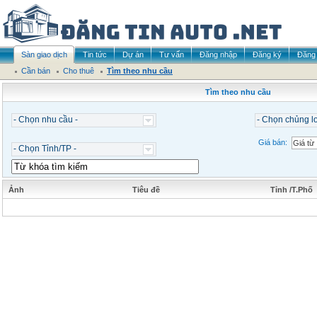
Sàn giao dịch
Tin tức
Dự án
Tư vấn
Đăng nhập
Đăng ký
Đăng 
Cần bán
Cho thuê
Tìm theo nhu cầu
Tìm theo nhu cầu
- Chọn nhu cầu -
- Chọn chủng lo
Giá bán:
- Chọn Tỉnh/TP -
Ảnh
Tiêu đề
Tỉnh /T.Phố