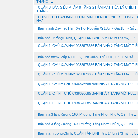
THẮNG, ...
QUẬN 3: BÁN SIÊU PHẨM 9 TẦNG 2 HẦM MẶT TIỀN LÝ CHÍNH
THẮNG, ...
CHÍNH CHỦ CẦN BÁN LÔ ĐẤT MẶT TIỀN ĐƯỜNG BÊ TÔNG – 
NHA ...
Bán nhanh Dãy Trọ Hẻm Xe Hơi Nguyễn Xí 186m² Giá 15 Tỷ Sổ ...
Bán nhà Trường Chinh, QUẬN TÂN BÌNH, 5 x 14.5m (73 m2), 5.5 .
QUẬN 1: CHỦ XƯA NAY 0938676686 BÁN NHÀ 2 TẦNG MẶT TIỀ
...
Bán nhà 88m2, cấp 4, QL 1K, Linh Xuân, Thủ Đức, TP HCM, sổ ...
QUẬN 1: CHỦ XƯA NAY 0938676686 BÁN NHÀ 2 TẦNG MẶT TIỀ
...
QUẬN 1: CHỦ XƯA NAY 0938676686 BÁN NHÀ 2 TẦNG MẶT TIỀ
...
QUẬN 1: CHÍNH CHỦ 0938676685 BÁN NHÀ 4 TẦNG MỚI FULL 
...
QUẬN 1: CHÍNH CHỦ 0938676685 BÁN NHÀ 4 TẦNG MỚI FULL 
...
QUẬN 1: CHÍNH CHỦ 0938676685 BÁN NHÀ 4 TẦNG MỚI FULL 
...
Bán nhà 3 tầng đường 160, Phường Tăng Nhơn Phú A, Q9, Thủ ...
Bán nhà 3 tầng đường 160, Phường Tăng Nhơn Phú A, Q9, Thủ ...
Bán nhà Trường Chinh, QUẬN TÂN BÌNH, 5 x 14.5m (73 m2), 5.5 .