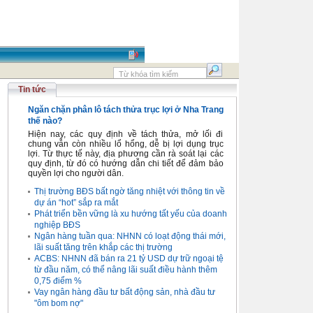
Tin tức
Ngăn chặn phân lô tách thửa trục lợi ở Nha Trang
thế nào?
Hiện nay, các quy định về tách thửa, mở lối đi
chung vẫn còn nhiều lổ hổng, dễ bị lợi dụng trục
lợi. Từ thực tế này, địa phương cần rà soát lại các
quy định, từ đó có hướng dẫn chi tiết để đảm bảo
quyền lợi cho người dân.
Thị trường BĐS bất ngờ tăng nhiệt với thông tin về
dự án “hot” sắp ra mắt
Phát triển bền vững là xu hướng tất yếu của doanh
nghiệp BĐS
Ngân hàng tuần qua: NHNN có loạt động thái mới,
lãi suất tăng trên khắp các thị trường
ACBS: NHNN đã bán ra 21 tỷ USD dự trữ ngoại tệ
từ đầu năm, có thể nâng lãi suất điều hành thêm
0,75 điểm %
Vay ngân hàng đầu tư bất động sản, nhà đầu tư
"ôm bom nợ"