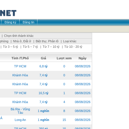
Đăng ký
Đăng tin
|
Chọn tỉnh thành khác
 phòng
|
Nhà ở, Đất ở
|
Biệt thự, Phân lô
|
Loại khác
|
Từ 3 – 5 tỷ
|
Từ 5 – 7 tỷ
|
Từ 7 – 10 tỷ
|
Từ 10 - 20 tỷ
Tỉnh /T.Phố
Giá
Lượt xem
Ngày
TP HCM
6,8
tỷ
0
08/08/2026
Khánh Hòa
7,4
tỷ
0
08/08/2026
Khánh Hòa
7,4
tỷ
0
08/08/2026
TP HCM
16,5
tỷ
1
08/08/2026
Khánh Hòa
7,4
tỷ
4
08/08/2026
Bà Rịa - Vũng
1
nghìn
8
08/08/2026
Tàu
IÁ
Long An
1
nghìn
15
08/08/2026
TP HCM
250
tỷ
15
08/08/2026