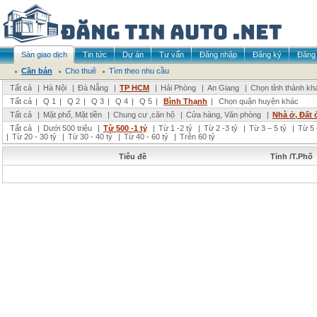
Sàn giao dịch
Tin tức
Dự án
Tư vấn
Đăng nhập
Đăng ký
Đăng 
Cần bán
Cho thuê
Tìm theo nhu cầu
Tất cả
|
Hà Nội
|
Đà Nẵng
|
TP HCM
|
Hải Phòng
|
An Giang
|
Chọn tỉnh thành kh
Tất cả
|
Q 1
|
Q 2
|
Q 3
|
Q 4
|
Q 5
|
Bình Thạnh
|
Chọn quận huyện khác
Tất cả
|
Mặt phố, Mặt tiền
|
Chung cư ,căn hộ
|
Cửa hàng, Văn phòng
|
Nhà ở, Đất 
Tất cả
|
Dưới 500 triệu
|
Từ 500 -1 tỷ
|
Từ 1 -2 tỷ
|
Từ 2 -3 tỷ
|
Từ 3 – 5 tỷ
|
Từ 5 
|
Từ 20 - 30 tỷ
|
Từ 30 - 40 tỷ
|
Từ 40 - 60 tỷ
|
Trên 60 tỷ
Tiêu đề
Tỉnh /T.Phố