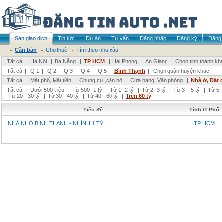
Sàn giao dịch
Tin tức
Dự án
Tư vấn
Đăng nhập
Đăng ký
Đăng 
Cần bán
Cho thuê
Tìm theo nhu cầu
Tất cả
|
Hà Nội
|
Đà Nẵng
|
TP HCM
|
Hải Phòng
|
An Giang
|
Chọn tỉnh thành kh
Tất cả
|
Q 1
|
Q 2
|
Q 3
|
Q 4
|
Q 5
|
Bình Thạnh
|
Chọn quận huyện khác
Tất cả
|
Mặt phố, Mặt tiền
|
Chung cư ,căn hộ
|
Cửa hàng, Văn phòng
|
Nhà ở, Đất 
Tất cả
|
Dưới 500 triệu
|
Từ 500 -1 tỷ
|
Từ 1 -2 tỷ
|
Từ 2 -3 tỷ
|
Từ 3 – 5 tỷ
|
Từ 5 –
|
Từ 20 - 30 tỷ
|
Từ 30 - 40 tỷ
|
Từ 40 - 60 tỷ
|
Trên 60 tỷ
Tiêu đề
Tỉnh /T.Phố
NHÀ NHỎ BÌNH THẠNH - NHÌNH 1 TỶ
TP HCM