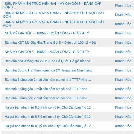
SIÊU PHẨM KIẾN TRÚC HIỆN ĐẠI – MỸ GIA GÓI 5 – ĐẲNG CẤP
Khánh Hòa
SỐNG ...
BÁN NHÀ MỸ GIA GÓI 5 NHA TRANG – NHÀ ĐẸP FULL NỘI THẤT
Khánh Hòa
ĐÓN ...
BÁN NHÀ MỸ GIA GÓI 5 NHA TRANG – NHÀ ĐẸP FULL NỘI THẤT
Khánh Hòa
ĐÓN ...
NHÀ MỸ GIA GÓI 5 - 100M2 - HOÀN CÔNG - GIÁ 9,4 TỶ
Khánh Hòa
Bán nhà KĐT Mỹ Gia Nha Trang Gói 5 – Diện tích 100m2 – Đã ...
Khánh Hòa
NHÀ MỸ GIA GÓI 5 - 100M2 - HOÀN CÔNG - GIÁ 9,4 TỶ
Khánh Hòa
Bán căn nhà đường oto 22D/8 Cao Bá Quát. Có giá tốt cho ...
Khánh Hòa
Bán nhà đường Hà Thanh gần ngã 2/4, trung tâm Nha Trang
Khánh Hòa
Bán nhà 3 tầng góc 2 mặt tiền hẻm oto tới nhà TTTP Nha ...
Khánh Hòa
Bán nhà 3 tầng góc 2 mặt tiền hẻm oto tới nhà TTTP Nha ...
Khánh Hòa
Bán nhà 3 tầng góc 2 mặt tiền hẻm oto tới nhà TTTP Nha ...
Khánh Hòa
Hạ giá bán nhanh từ 8,6tỷ chỉ còn 8 tỷ: Chủ Cần bán:( lô 12 ...
Khánh Hòa
Hạ giá bán nhanh từ 8,6tỷ chỉ còn 8 tỷ: Chủ Cần bán:( lô 12 ...
Khánh Hòa
Hạ giá bán nhanh từ 8,6tỷ chỉ còn 8 tỷ: Chủ Cần bán:( lô 12 ...
Khánh Hòa