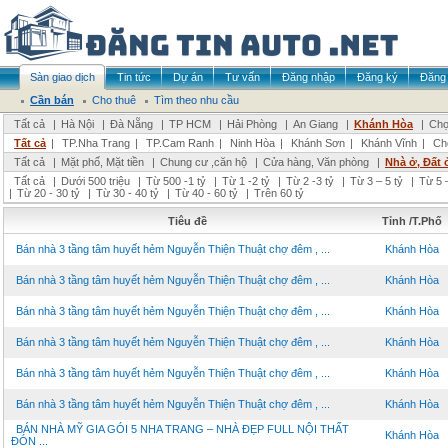
Sàn giao dịch
Tin tức
Dự án
Tư vấn
Đăng nhập
Đăng ký
Đăng 
Cần bán
Cho thuê
Tìm theo nhu cầu
Tất cả
|
Hà Nội
|
Đà Nẵng
|
TP HCM
|
Hải Phòng
|
An Giang
|
Khánh Hòa
|
Chọ
Tất cả
|
TP.Nha Trang
|
TP.Cam Ranh
|
Ninh Hòa
|
Khánh Sơn
|
Khánh Vĩnh
|
Ch
Tất cả
|
Mặt phố, Mặt tiền
|
Chung cư ,căn hộ
|
Cửa hàng, Văn phòng
|
Nhà ở, Đất 
Tất cả
|
Dưới 500 triệu
|
Từ 500 -1 tỷ
|
Từ 1 -2 tỷ
|
Từ 2 -3 tỷ
|
Từ 3 – 5 tỷ
|
Từ 5 –
|
Từ 20 - 30 tỷ
|
Từ 30 - 40 tỷ
|
Từ 40 - 60 tỷ
|
Trên 60 tỷ
Tiêu đề
Tỉnh /T.Phố
Bán nhà 3 tầng tâm huyết hẻm Nguyễn Thiện Thuật chợ đêm , ...
Khánh Hòa
Bán nhà 3 tầng tâm huyết hẻm Nguyễn Thiện Thuật chợ đêm , ...
Khánh Hòa
Bán nhà 3 tầng tâm huyết hẻm Nguyễn Thiện Thuật chợ đêm , ...
Khánh Hòa
Bán nhà 3 tầng tâm huyết hẻm Nguyễn Thiện Thuật chợ đêm , ...
Khánh Hòa
Bán nhà 3 tầng tâm huyết hẻm Nguyễn Thiện Thuật chợ đêm , ...
Khánh Hòa
Bán nhà 3 tầng tâm huyết hẻm Nguyễn Thiện Thuật chợ đêm , ...
Khánh Hòa
BÁN NHÀ MỸ GIA GÓI 5 NHA TRANG – NHÀ ĐẸP FULL NỘI THẤT
Khánh Hòa
ĐÓN ...