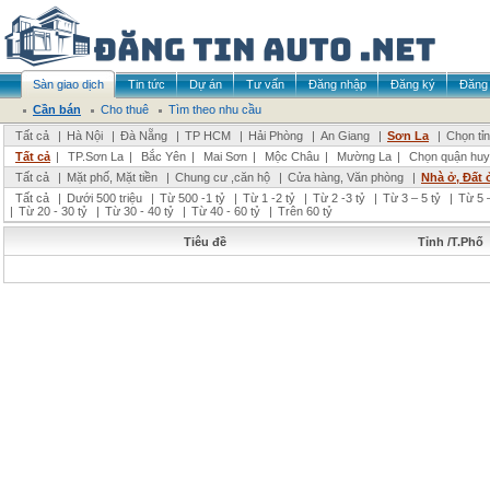
Sàn giao dịch
Tin tức
Dự án
Tư vấn
Đăng nhập
Đăng ký
Đăng 
Cần bán
Cho thuê
Tìm theo nhu cầu
Tất cả
|
Hà Nội
|
Đà Nẵng
|
TP HCM
|
Hải Phòng
|
An Giang
|
Sơn La
|
Chọn tỉ
Tất cả
|
TP.Sơn La
|
Bắc Yên
|
Mai Sơn
|
Mộc Châu
|
Mường La
|
Chọn quận huy
Tất cả
|
Mặt phố, Mặt tiền
|
Chung cư ,căn hộ
|
Cửa hàng, Văn phòng
|
Nhà ở, Đất 
Tất cả
|
Dưới 500 triệu
|
Từ 500 -1 tỷ
|
Từ 1 -2 tỷ
|
Từ 2 -3 tỷ
|
Từ 3 – 5 tỷ
|
Từ 5 –
|
Từ 20 - 30 tỷ
|
Từ 30 - 40 tỷ
|
Từ 40 - 60 tỷ
|
Trên 60 tỷ
Tiêu đề
Tỉnh /T.Phố