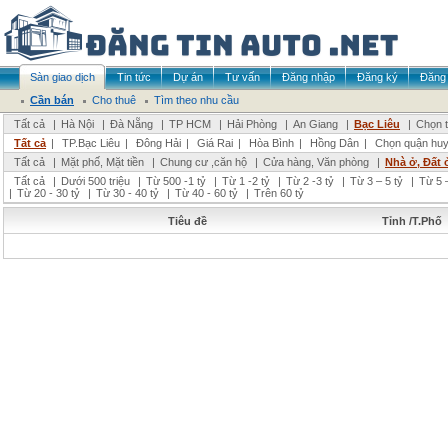
Sàn giao dịch
Tin tức
Dự án
Tư vấn
Đăng nhập
Đăng ký
Đăng 
Cần bán
Cho thuê
Tìm theo nhu cầu
Tất cả
|
Hà Nội
|
Đà Nẵng
|
TP HCM
|
Hải Phòng
|
An Giang
|
Bạc Liêu
|
Chọn t
Tất cả
|
TP.Bạc Liêu
|
Đông Hải
|
Giá Rai
|
Hòa Bình
|
Hồng Dân
|
Chọn quận hu
Tất cả
|
Mặt phố, Mặt tiền
|
Chung cư ,căn hộ
|
Cửa hàng, Văn phòng
|
Nhà ở, Đất 
Tất cả
|
Dưới 500 triệu
|
Từ 500 -1 tỷ
|
Từ 1 -2 tỷ
|
Từ 2 -3 tỷ
|
Từ 3 – 5 tỷ
|
Từ 5 –
|
Từ 20 - 30 tỷ
|
Từ 30 - 40 tỷ
|
Từ 40 - 60 tỷ
|
Trên 60 tỷ
Tiêu đề
Tỉnh /T.Phố