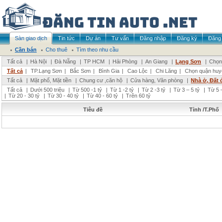
Sàn giao dịch
Tin tức
Dự án
Tư vấn
Đăng nhập
Đăng ký
Đăng 
Cần bán
Cho thuê
Tìm theo nhu cầu
Tất cả
|
Hà Nội
|
Đà Nẵng
|
TP HCM
|
Hải Phòng
|
An Giang
|
Lạng Sơn
|
Chọn 
Tất cả
|
TP.Lạng Sơn
|
Bắc Sơn
|
Bình Gia
|
Cao Lộc
|
Chi Lăng
|
Chọn quận huy
Tất cả
|
Mặt phố, Mặt tiền
|
Chung cư ,căn hộ
|
Cửa hàng, Văn phòng
|
Nhà ở, Đất 
Tất cả
|
Dưới 500 triệu
|
Từ 500 -1 tỷ
|
Từ 1 -2 tỷ
|
Từ 2 -3 tỷ
|
Từ 3 – 5 tỷ
|
Từ 5 –
|
Từ 20 - 30 tỷ
|
Từ 30 - 40 tỷ
|
Từ 40 - 60 tỷ
|
Trên 60 tỷ
Tiêu đề
Tỉnh /T.Phố