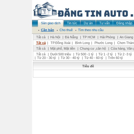
Sàn giao dịch
Tin tức
Dự án
Tư vấn
Đăng nhập
Cần bán
Cho thuê
Tìm theo nhu cầu
Tất cả
|
Hà Nội
|
Đà Nẵng
|
TP HCM
|
Hải Phòng
|
An Giang
Tất cả
|
TP.Đồng Xoài
|
Bình Long
|
Phước Long
|
Chơn Thàn
Tất cả
|
Mặt phố, Mặt tiền
|
Chung cư ,căn hộ
|
Cửa hàng, Văn 
Tất cả
|
Dưới 500 triệu
|
Từ 500 -1 tỷ
|
Từ 1 -2 tỷ
|
Từ 2 -3 tỷ
|
Từ 20 - 30 tỷ
|
Từ 30 - 40 tỷ
|
Từ 40 - 60 tỷ
|
Trên 60 tỷ
Tiêu đề