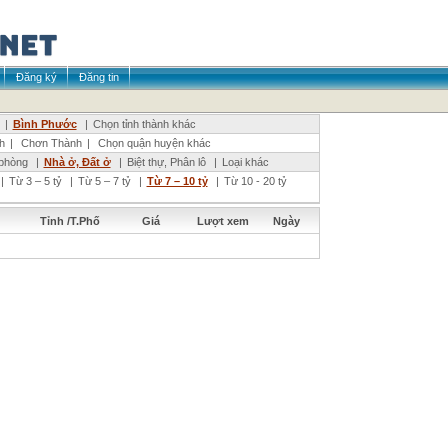
Đăng ký
Đăng tin
|
Bình Phước
|
Chọn tỉnh thành khác
h
|
Chơn Thành
|
Chọn quận huyện khác
phòng
|
Nhà ở, Đất ở
|
Biệt thự, Phân lô
|
Loại khác
|
Từ 3 – 5 tỷ
|
Từ 5 – 7 tỷ
|
Từ 7 – 10 tỷ
|
Từ 10 - 20 tỷ
Tỉnh /T.Phố
Giá
Lượt xem
Ngày