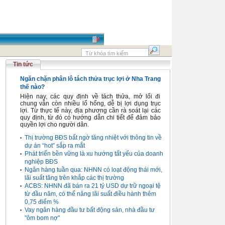
Tin tức
Ngăn chặn phân lô tách thửa trục lợi ở Nha Trang
thế nào?
Hiện nay, các quy định về tách thửa, mở lối đi
chung vẫn còn nhiều lổ hổng, dễ bị lợi dụng trục
lợi. Từ thực tế này, địa phương cần rà soát lại các
quy định, từ đó có hướng dẫn chi tiết để đảm bảo
quyền lợi cho người dân.
Thị trường BĐS bất ngờ tăng nhiệt với thông tin về
dự án “hot” sắp ra mắt
Phát triển bền vững là xu hướng tất yếu của doanh
nghiệp BĐS
Ngân hàng tuần qua: NHNN có loạt động thái mới,
lãi suất tăng trên khắp các thị trường
ACBS: NHNN đã bán ra 21 tỷ USD dự trữ ngoại tệ
từ đầu năm, có thể nâng lãi suất điều hành thêm
0,75 điểm %
Vay ngân hàng đầu tư bất động sản, nhà đầu tư
"ôm bom nợ"