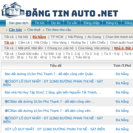
Sàn giao dịch
Tin tức
Dự án
Tư vấn
Đăng nhập
Đăng ký
Đăng 
Cần bán
Cho thuê
Tìm theo nhu cầu
Tất cả
|
Hà Nội
|
Đà Nẵng
|
TP HCM
|
Hải Phòng
|
An Giang
|
Chọn tỉnh thành k
Tất cả
|
Cẩm Lệ
|
Hải Châu
|
Hòa Vang
|
Hoàng Sa
|
Liên Chiểu
|
Chọn quận huy
Tất cả
|
Mặt phố, Mặt tiền
|
Chung cư ,căn hộ
|
Cửa hàng, Văn phòng
|
Nhà ở, Đất 
Tất cả
|
Dưới 500 triệu
|
Từ 500 -1 tỷ
|
Từ 1 -2 tỷ
|
Từ 2 -3 tỷ
|
Từ 3 – 5 tỷ
|
Từ 5 –
|
Từ 20 - 30 tỷ
|
Từ 30 - 40 tỷ
|
Từ 40 - 60 tỷ
|
Trên 60 tỷ
Tiêu đề
Tỉnh /T.Phố
Bán đất đường 10,5m Phú Thạnh 7 - đối diện công viên Quận ...
Đà Nẵng
🔴💥SÓT LÔ DUY NHẤT - DT 113M2 ĐƯỜNG PHAN THỊ NỀ - SÁT
Đà Nẵng
BIỂN
Bán nhà Hà Huy Tập 91m2, 2 tầng, gần biển Nguyễn Tất Thành, ...
Đà Nẵng
🔴💥Bán đất đường 10,5m Phú Thạnh 7 - đối diện công viên ...
Đà Nẵng
🔴💥Bán đất đường 10,5m Phú Thạnh 7 - đối diện công viên ...
Đà Nẵng
🔴💥SÓT LÔ DUY NHẤT - DT 113M2 ĐƯỜNG PHAN THỊ NỀ - SÁT
Đà Nẵng
BIỂN
SÓT LÔ DUY NHẤT - DT 113M2 ĐƯỜNG PHAN THỊ NỀ - SÁT BIỂN
Đà Nẵng