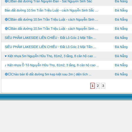
🔴💥Bán đất đường Trần Nguyên Đán - Sát Nguyễn Sinh Sắc
Đà Nẵng
Bán đất đường 10.5m Trần Triệu Luật - cách Nguyễn Sinh Sắc ...
Đà Nẵng
🔴💥Bán đất đường 10.5m Trần Triệu Luật - cách Nguyễn Sinh ...
Đà Nẵng
🔴💥Bán đất đường 10.5m Trần Triệu Luật - cách Nguyễn Sinh ...
Đà Nẵng
SIÊU PHẨM LAKESIDE LIÊN CHIỂU - Đất Lô Góc 2 Mặt Tiền ...
Đà Nẵng
SIÊU PHẨM LAKESIDE LIÊN CHIỂU - Đất Lô Góc 2 Mặt Tiền ...
Đà Nẵng
♥ Kiệt nhựa 5m Nguyễn Hữu Thọ, 81m2, 3 tầng, 8 căn hộ cao ...
Đà Nẵng
♪ Kiệt nhựa Ô Tô Nguyễn Hữu Thọ, 81m2, 3 tầng, 8 căn hộ cao ...
Đà Nẵng
🔴💥Chào bán lô đất đường 5m kẹp kiệt sau 2m ( diện tích ...
Đà Nẵng
1
2
3