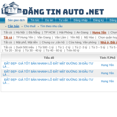
Sàn giao dịch
Tin tức
Dự án
Tư vấn
Đăng nhập
Đăng ký
Đăng 
Cần bán
Cho thuê
Tìm theo nhu cầu
Tất cả
|
Hà Nội
|
Đà Nẵng
|
TP HCM
|
Hải Phòng
|
An Giang
|
Hưng Yên
|
Chọn
Tất cả
|
TP.Hưng Yên
|
Văn Giang
|
Văn Lâm
|
Yên Mỹ
|
Mỹ Hào
|
Chọn quận hu
Tất cả
|
Mặt phố, Mặt tiền
|
Chung cư ,căn hộ
|
Cửa hàng, Văn phòng
|
Nhà ở, Đất 
Tất cả
|
Dưới 500 triệu
|
Từ 500 -1 tỷ
|
Từ 1 -2 tỷ
|
Từ 2 -3 tỷ
|
Từ 3 – 5 tỷ
|
Từ 5 –
|
Từ 20 - 30 tỷ
|
Từ 30 - 40 tỷ
|
Từ 40 - 60 tỷ
|
Trên 60 tỷ
Tiêu đề
Tỉnh /T.Phố
ĐẤT ĐẸP- GIÁ TỐT BÁN NHANH LÔ ĐẤT MẶT ĐƯỜNG 39 ĐẦU TƯ
Hưng Yên
LÀ ...
ĐẤT ĐẸP- GIÁ TỐT BÁN NHANH LÔ ĐẤT MẶT ĐƯỜNG 39 ĐẦU TƯ
Hưng Yên
LÀ ...
ĐẤT ĐẸP- GIÁ TỐT BÁN NHANH LÔ ĐẤT MẶT ĐƯỜNG 39 ĐẦU TƯ
Hưng Yên
LÀ ...