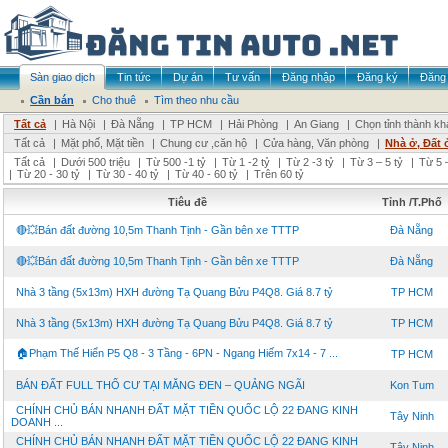
Sàn giao dịch
Tin tức
Dự án
Tư vấn
Đăng nhập
Đăng ký
Đăng 
Cần bán
Cho thuê
Tìm theo nhu cầu
Tất cả
|
Hà Nội
|
Đà Nẵng
|
TP HCM
|
Hải Phòng
|
An Giang
|
Chọn tỉnh thành kh
Tất cả
|
Mặt phố, Mặt tiền
|
Chung cư ,căn hộ
|
Cửa hàng, Văn phòng
|
Nhà ở, Đất 
Tất cả
|
Dưới 500 triệu
|
Từ 500 -1 tỷ
|
Từ 1 -2 tỷ
|
Từ 2 -3 tỷ
|
Từ 3 – 5 tỷ
|
Từ 5 –
|
Từ 20 - 30 tỷ
|
Từ 30 - 40 tỷ
|
Từ 40 - 60 tỷ
|
Trên 60 tỷ
Tiêu đề
Tỉnh /T.Phố
🔴💥Bán đất đường 10,5m Thanh Tịnh - Gần bên xe TTTP
Đà Nẵng
🔴💥Bán đất đường 10,5m Thanh Tịnh - Gần bên xe TTTP
Đà Nẵng
Nhà 3 tầng (5x13m) HXH đường Tạ Quang Bửu P4Q8. Giá 8.7 tỷ
TP HCM
Nhà 3 tầng (5x13m) HXH đường Tạ Quang Bửu P4Q8. Giá 8.7 tỷ
TP HCM
🏠Phạm Thế Hiển P5 Q8 - 3 Tầng - 6PN - Ngang Hiếm 7x14 - 7 ...
TP HCM
BÁN ĐẤT FULL THỔ CƯ TẠI MĂNG ĐEN – QUẢNG NGÃI
Kon Tum
CHÍNH CHỦ BÁN NHANH ĐẤT MẶT TIỀN QUỐC LỘ 22 ĐANG KINH
Tây Ninh
DOANH ...
CHÍNH CHỦ BÁN NHANH ĐẤT MẶT TIỀN QUỐC LỘ 22 ĐANG KINH
Tây Ninh