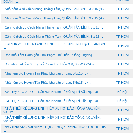
DOANH ...
Nhà hẻm Ô tô Cách Mạng Tháng Tám, QUẬN TÂN BÌNH, 3 x 15 (45 ...
TP HCM
Nhà hẻm Ô tô Cách Mạng Tháng Tám, QUẬN TÂN BÌNH, 3 x 15 (45 ...
TP HCM
Căn hộ dịch vụ Cách Mạng Tháng Tám, QUẬN TÂN BÌNH, 3 x 15 ...
TP HCM
Căn hộ dịch vụ Cách Mạng Tháng Tám, QUẬN TÂN BÌNH, 3 x 15 ...
TP HCM
GẤP HẠ 2.5 TỎI - 4 TẦNG KIÊNG CỐ - 3 TẦNG NỞ HẬU - TÂN BÌNH
TP HCM
...
Bán nhà Tám Danh gần Chợ Phạm Thế Hiển- 2 tầng - ngang ...
TP HCM
Bán nhà mặt tiền đường số Phạm Thế Hiển Q.8, 96m2 4x24m ...
TP HCM
Nhà hẻm oto Huỳnh Tấn Phát, khu dân trí cao, 5.5x15m, 4 ...
TP HCM
Nhà hẻm oto Huỳnh Tấn Phát, khu dân trí cao, 5.5x15m, 4 ...
TP HCM
ĐẤT ĐẸP - GIÁ TỐT - Cần Bán Nhanh Lô Đất Vị Trí Đắc Địa Tại ...
Hà Nội
ĐẤT ĐẸP - GIÁ TỐT - Cần Bán Nhanh Lô Đất Vị Trí Đắc Địa Tại ...
Hà Nội
NHÀ THIẾT KẾ LUNG LINH, HẺM XE HƠI ĐÀO TÔNG NGUYÊN,
TP HCM
5X19M, ...
NHÀ THIẾT KẾ LUNG LINH, HẺM XE HƠI ĐÀO TÔNG NGUYÊN,
TP HCM
5X19M, ...
BÁN NHÀ KDC BÙI MINH TRỰC - P.5 Q8- XE HƠI NGỦ TRONG NHÀ -
TP HCM
...