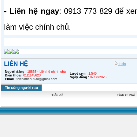
- Liên hệ ngay
: 0913 773 829 để xe
làm việc chính chủ.
LIÊN HỆ
In tin
Người đăng
:
18835 - Liên hệ chính chủ
Lượt xem
:
1.545
Điện thoại
:
0111145623
Ngày đăng
:
07/08/2025
Email
:
toichinhchu930@gmail.com
Tin cùng người rao
Tiêu đề
Tỉnh /T.Phố