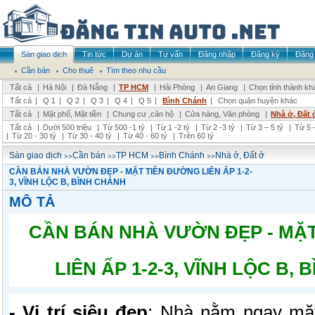
Sàn giao dịch
Tin tức
Dự án
Tư vấn
Đăng nhập
Đăng ký
Đăng 
Cần bán
Cho thuê
Tìm theo nhu cầu
Tất cả
|
Hà Nội
|
Đà Nẵng
|
TP HCM
|
Hải Phòng
|
An Giang
|
Chọn tỉnh thành kh
Tất cả
|
Q 1
|
Q 2
|
Q 3
|
Q 4
|
Q 5
|
Bình Chánh
|
Chọn quận huyện khác
Tất cả
|
Mặt phố, Mặt tiền
|
Chung cư ,căn hộ
|
Cửa hàng, Văn phòng
|
Nhà ở, Đất 
Tất cả
|
Dưới 500 triệu
|
Từ 500 -1 tỷ
|
Từ 1 -2 tỷ
|
Từ 2 -3 tỷ
|
Từ 3 – 5 tỷ
|
Từ 5 –
|
Từ 20 - 30 tỷ
|
Từ 30 - 40 tỷ
|
Từ 40 - 60 tỷ
|
Trên 60 tỷ
>>
>>
>>
>>
Sàn giao dịch
Cần bán
TP HCM
Bình Chánh
Nhà ở, Đất ở
CẦN BÁN NHÀ VƯỜN ĐẸP - MẶT TIỀN ĐƯỜNG LIÊN ẤP 1-2-
3, VĨNH LỘC B, BÌNH CHÁNH
MÔ TẢ
CẦN BÁN NHÀ VƯỜN ĐẸP - MẶ
LIÊN ẤP 1-2-3, VĨNH LỘC B,
- Vị trí siêu đẹp
: Nhà nằm ngay mặt