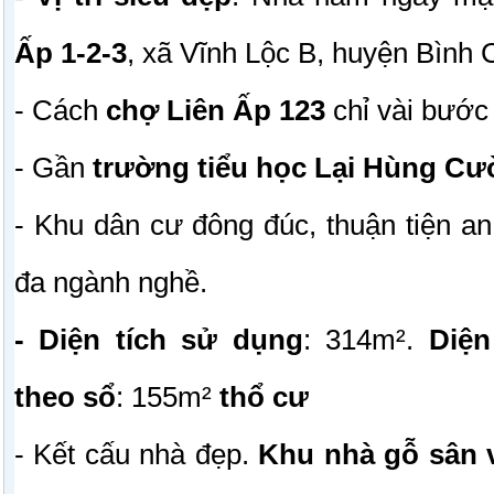
Ấp 1-2-3
, xã Vĩnh Lộc B, huyện Bình
- Cách
chợ Liên Ấp 123
chỉ vài bước
- Gần
trường tiểu học Lại Hùng C
- Khu dân cư đông đúc, thuận tiện a
đa ngành nghề.
- Diện tích sử dụng
: 314m².
Diện
theo sổ
: 155m²
thổ cư
- Kết cấu nhà đẹp.
Khu nhà gỗ sân 