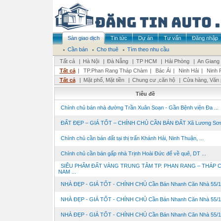
Sàn giao dịch
Tin tức
Dự án
Tư vấn
Đăng nhập
Cần bán
Cho thuê
Tìm theo nhu cầu
Tất cả
|
Hà Nội
|
Đà Nẵng
|
TP HCM
|
Hải Phòng
|
An Giang
Tất cả
|
TP.Phan Rang Tháp Chàm
|
Bác Ái
|
Ninh Hải
|
Ninh 
Tất cả
|
Mặt phố, Mặt tiền
|
Chung cư ,căn hộ
|
Cửa hàng, Văn
Tiêu đề
Chính chủ bán nhà đường Trần Xuân Soạn - Gần Bệnh viện Đa ...
ĐẤT ĐẸP – GIÁ TỐT – CHÍNH CHỦ CẦN BÁN ĐẤT Xã Lương Sơn,
Chính chủ cần bán đất tại thị trấn Khánh Hải, Ninh Thuận, ...
Chính chủ cần bán gấp nhà Trịnh Hoài Đức để về quê, DT ...
SIÊU PHẨM ĐẤT VÀNG TRUNG TÂM TP. PHAN RANG – THÁP 
NAM ...
NHÀ ĐẸP - GIÁ TỐT - CHÍNH CHỦ Cần Bán Nhanh Căn Nhà 55/11 
NHÀ ĐẸP - GIÁ TỐT - CHÍNH CHỦ Cần Bán Nhanh Căn Nhà 55/11 
NHÀ ĐẸP - GIÁ TỐT - CHÍNH CHỦ Cần Bán Nhanh Căn Nhà 55/11 