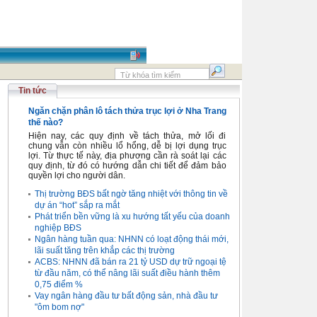
Tin tức
Ngăn chặn phân lô tách thửa trục lợi ở Nha Trang
thế nào?
Hiện nay, các quy định về tách thửa, mở lối đi
chung vẫn còn nhiều lổ hổng, dễ bị lợi dụng trục
lợi. Từ thực tế này, địa phương cần rà soát lại các
quy định, từ đó có hướng dẫn chi tiết để đảm bảo
quyền lợi cho người dân.
Thị trường BĐS bất ngờ tăng nhiệt với thông tin về
dự án “hot” sắp ra mắt
Phát triển bền vững là xu hướng tất yếu của doanh
nghiệp BĐS
Ngân hàng tuần qua: NHNN có loạt động thái mới,
lãi suất tăng trên khắp các thị trường
ACBS: NHNN đã bán ra 21 tỷ USD dự trữ ngoại tệ
từ đầu năm, có thể nâng lãi suất điều hành thêm
0,75 điểm %
Vay ngân hàng đầu tư bất động sản, nhà đầu tư
"ôm bom nợ"