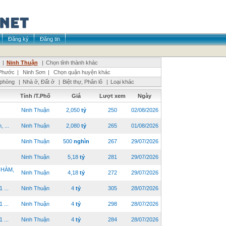
Đăng ký
Đăng tin
|
Ninh Thuận
|
Chọn tỉnh thành khác
Phước
|
Ninh Sơn
|
Chọn quận huyện khác
 phòng
|
Nhà ở, Đất ở
|
Biệt thự, Phân lô
|
Loại khác
Tỉnh /T.Phố
Giá
Lượt xem
Ngày
Ninh Thuận
2,050
tỷ
250
02/08/2026
 ...
Ninh Thuận
2,080
tỷ
265
01/08/2026
Ninh Thuận
500
nghìn
267
29/07/2026
Ninh Thuận
5,18
tỷ
281
29/07/2026
CHÀM,
Ninh Thuận
4,18
tỷ
272
29/07/2026
...
Ninh Thuận
4
tỷ
305
28/07/2026
...
Ninh Thuận
4
tỷ
298
28/07/2026
...
Ninh Thuận
4
tỷ
284
28/07/2026