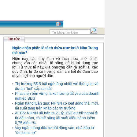
Tin tức
Ngăn chặn phân lô tách thửa trục lợi ở Nha Trang
thế nào?
Hiện nay, các quy định về tách thửa, mở lối đi
chung vẫn còn nhiều lổ hổng, dễ bị lợi dụng trục
lợi. Từ thực tế này, địa phương cần rà soát lại các
quy định, từ đó có hướng dẫn chi tiết để đảm bảo
quyền lợi cho người dân.
Thị trường BĐS bất ngờ tăng nhiệt với thông tin về
dự án “hot” sắp ra mắt
Phát triển bền vững là xu hướng tất yếu của doanh
nghiệp BĐS
Ngân hàng tuần qua: NHNN có loạt động thái mới,
lãi suất tăng trên khắp các thị trường
ACBS: NHNN đã bán ra 21 tỷ USD dự trữ ngoại tệ
từ đầu năm, có thể nâng lãi suất điều hành thêm
0,75 điểm %
Vay ngân hàng đầu tư bất động sản, nhà đầu tư
"ôm bom nợ"