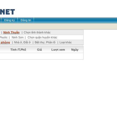
Đăng ký
Đăng tin
|
Ninh Thuận
|
Chọn tỉnh thành khác
Phước
|
Ninh Sơn
|
Chọn quận huyện khác
n phòng
|
Nhà ở, Đất ở
|
Biệt thự, Phân lô
|
Loại khác
Tỉnh /T.Phố
Giá
Lượt xem
Ngày