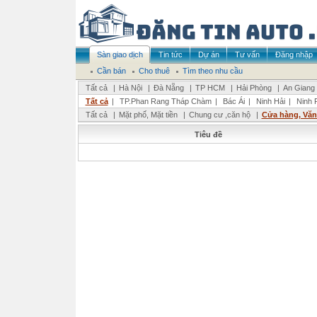
Sàn giao dịch
Tin tức
Dự án
Tư vấn
Đăng nhập
Cần bán
Cho thuê
Tìm theo nhu cầu
Tất cả
|
Hà Nội
|
Đà Nẵng
|
TP HCM
|
Hải Phòng
|
An Giang
Tất cả
|
TP.Phan Rang Tháp Chàm
|
Bác Ái
|
Ninh Hải
|
Ninh 
Tất cả
|
Mặt phố, Mặt tiền
|
Chung cư ,căn hộ
|
Cửa hàng, Vă
Tiêu đề