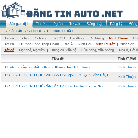
Sàn giao dịch
Tin tức
Dự án
Tư vấn
Đăng nhập
Đăng ký
Đăng 
Cần bán
Cho thuê
Tìm theo nhu cầu
Tất cả
|
Hà Nội
|
Đà Nẵng
|
TP HCM
|
Hải Phòng
|
An Giang
|
Ninh Thuận
|
Chọ
Tất cả
|
TP.Phan Rang Tháp Chàm
|
Bác Ái
|
Ninh Hải
|
Ninh Phước
|
Ninh Sơn
|
Tất cả
|
Mặt phố, Mặt tiền
|
Chung cư ,căn hộ
|
Cửa hàng, Văn phòng
|
Nhà ở, Đất 
Tiêu đề
Tỉnh /T.Phố
Chính chủ cần bán đất tại thị trấn Khánh Hải, Ninh Thuận, ...
Ninh Thuận
HOT HOT – CHÍNH CHỦ CẦN BÁN ĐẤT VỊNH HY TẠI X. Vĩnh Hải, H.
Ninh Thuận
...
HOT HOT – CHÍNH CHỦ CẦN BÁN ĐẤT Tại Tân An, Trì Hải, Ninh ...
Ninh Thuận