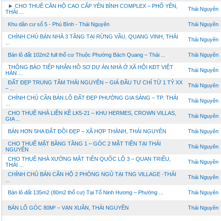
► CHO THUÊ CĂN HỘ CAO CẤP YÊN BÌNH COMPLEX – PHỔ YÊN,
Thái Nguyên
THÁI ...
Khu dân cư số 5 - Phú Bình - Thái Nguyên
Thái Nguyên
CHÍNH CHỦ BÁN NHÀ 3 TẦNG TẠI RỪNG VẦU, QUANG VINH, THÁI
Thái Nguyên
...
Bán lô đất 102m2 full thổ cư Thuộc Phường Bách Quang – Thái ...
Thái Nguyên
THÔNG BÁO TIẾP NHẬN HỒ SƠ DỰ ÁN NHÀ Ở XÃ HỘI KĐT VIỆT
Thái Nguyên
HÀN ...
ĐẤT ĐẸP TRUNG TÂM THÁI NGUYÊN – GIÁ ĐẦU TƯ CHỈ TỪ 1 TỶ XX
Thái Nguyên
– ...
CHÍNH CHỦ CẦN BÁN LÔ ĐẤT ĐẸP PHƯỜNG GIA SÀNG – TP. THÁI
Thái Nguyên
...
CHO THUÊ NHÀ LIỀN KỀ LK5-21 – KHU HERMES, CROWN VILLAS,
Thái Nguyên
GIA ...
BÁN HƠN 5HA ĐẤT ĐỒI ĐẸP – XÃ HỢP THÀNH, THÁI NGUYÊN
Thái Nguyên
CHO THUÊ MẶT BẰNG TẦNG 1 – GÓC 2 MẶT TIỀN TẠI THÁI
Thái Nguyên
NGUYÊN
CHO THUÊ NHÀ XƯỞNG MẶT TIỀN QUỐC LỘ 3 – QUAN TRIỀU,
Thái Nguyên
THÁI ...
CHÍNH CHỦ BÁN CĂN HỘ 2 PHÒNG NGỦ TẠI TNG VILLAGE -THÁI
Thái Nguyên
...
Bán lô đất 135m2 (80m2 thổ cư) Tại Tổ Ninh Hương – Phường ...
Thái Nguyên
BÁN LÔ GÓC 80M² – VẠN XUÂN, THÁI NGUYÊN
Thái Nguyên