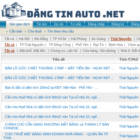
Sàn giao dịch
Tin tức
Dự án
Tư vấn
Đăng nhập
Đăng ký
Đăng 
Cần bán
Cho thuê
Tìm theo nhu cầu
Tất cả
|
Hà Nội
|
Đà Nẵng
|
TP HCM
|
Hải Phòng
|
An Giang
|
Thái Nguyên
|
Ch
Tất cả
|
TP.Thái Nguyên
|
TP.Sông Công
|
Phổ Yên
|
Đại Từ
|
Định Hóa
|
Chọn q
Tất cả
|
Mặt phố, Mặt tiền
|
Chung cư ,căn hộ
|
Cửa hàng, Văn phòng
|
Nhà ở, Đất 
Tiêu đề
Tỉnh /T.Phố
BÁN LÔ GÓC 3 MẶT THOÁNG 176M² – MẶT TIỀN 9M – NGAY KĐT ...
Thái Nguyên
BÁN LÔ GÓC 3 MẶT THOÁNG 176M² – MẶT TIỀN 9M – NGAY KĐT ...
Thái Nguyên
Bán lô đất có diện tích 100m2 tại KĐT Việt-Hàn - Phổ Yên - ...
Thái Nguyên
Cần cho thuê Nhà có diện tích 90m2/ sàn Tại số nhà 10, ngõ ...
Thái Nguyên
Cần cho thuê Nhà có diện tích 90m2/ sàn Tại số nhà 10, ngõ ...
Thái Nguyên
Cần cho thuê Nhà có diện tích 90m2/ sàn Tại số nhà 10, ngõ ...
Thái Nguyên
CHÍNH CHỦ CẦN SANG NHƯỢNG MẶT BẰNG và THANH LÝ BÀN
Thái Nguyên
CHINESE ...
CHO THUÊ MẶT BẰNG KINH DOANH NHÀ HÀNG – QUÁN ĂN TP
Thái Nguyên
THÁI ...