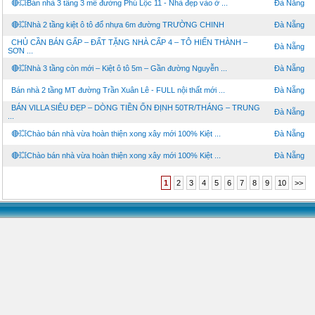
🔴💥Bán nhà 3 tầng 3 mê đường Phú Lộc 11 - Nhà đẹp vào ở ...
Đà Nẵng
🔴💥Nhà 2 tầng kiệt ô tô đổ nhựa 6m đường TRƯỜNG CHINH
Đà Nẵng
CHỦ CẦN BÁN GẤP – ĐẤT TẶNG NHÀ CẤP 4 – TÔ HIẾN THÀNH –
Đà Nẵng
SƠN ...
🔴💥Nhà 3 tầng còn mới – Kiệt ô tô 5m – Gần đường Nguyễn ...
Đà Nẵng
Bán nhà 2 tầng MT đường Trần Xuân Lê - FULL nội thất mới ...
Đà Nẵng
BÁN VILLA SIÊU ĐẸP – DÒNG TIỀN ỔN ĐỊNH 50TR/THÁNG – TRUNG
Đà Nẵng
...
🔴💥Chào bán nhà vừa hoàn thiện xong xây mới 100% Kiệt ...
Đà Nẵng
🔴💥Chào bán nhà vừa hoàn thiện xong xây mới 100% Kiệt ...
Đà Nẵng
1
2
3
4
5
6
7
8
9
10
>>