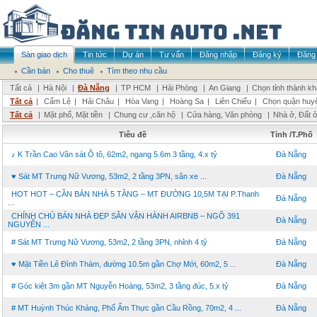
Sàn giao dịch
Tin tức
Dự án
Tư vấn
Đăng nhập
Đăng ký
Đăng 
Cần bán
Cho thuê
Tìm theo nhu cầu
Tất cả
|
Hà Nội
|
Đà Nẵng
|
TP HCM
|
Hải Phòng
|
An Giang
|
Chọn tỉnh thành k
Tất cả
|
Cẩm Lệ
|
Hải Châu
|
Hòa Vang
|
Hoàng Sa
|
Liên Chiểu
|
Chọn quận huy
Tất cả
|
Mặt phố, Mặt tiền
|
Chung cư ,căn hộ
|
Cửa hàng, Văn phòng
|
Nhà ở, Đất 
Tiêu đề
Tỉnh /T.Phố
♪ K Trần Cao Vân sát Ô tô, 62m2, ngang 5.6m 3 tầng, 4.x tỷ
Đà Nẵng
♥ Sát MT Trưng Nữ Vương, 53m2, 2 tầng 3PN, sân xe ...
Đà Nẵng
HOT HOT – CẦN BÁN NHÀ 5 TẦNG – MT ĐƯỜNG 10,5M TẠI P.Thanh
Đà Nẵng
...
CHÍNH CHỦ BÁN NHÀ ĐẸP SẴN VẬN HÀNH AIRBNB – NGÕ 391
Đà Nẵng
NGUYỄN ...
# Sát MT Trưng Nữ Vương, 53m2, 2 tầng 3PN, nhỉnh 4 tỷ
Đà Nẵng
♥ Mặt Tiền Lê Đình Thám, đường 10.5m gần Chợ Mới, 60m2, 5 ...
Đà Nẵng
# Góc kiệt 3m gần MT Nguyễn Hoàng, 53m2, 3 tầng đúc, 5.x tỷ
Đà Nẵng
# MT Huỳnh Thúc Kháng, Phố Ẩm Thực gần Cầu Rồng, 70m2, 4 ...
Đà Nẵng