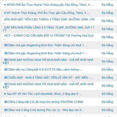
♥ MTKD Phố Ẩm Thực Huỳnh Thúc Kháng gần Cầu Rồng, 70m2, 4 ...
Đà Nẵng
# MT Huỳnh Thúc Kháng, Phố Ẩm Thực gần Cầu Rồng, 70m2, 4 ...
Đà Nẵng
BÁN NHÀ MẶT TIỀN CAO THẮNG 3 TẦNG 52M², ĐƯỜNG 10M5, GIÁ
Đà Nẵng
...
GẤP BÁN NHÀ PHẦN LĂNG 9 3 TẦNG 76,5M², ĐƯỜNG 5M5, GIÁ 7,7
Đà Nẵng
TỶ
HOT – CHÍNH CHỦ CẦN BÁN ĐẤT VỊ TRÍ ĐẸP TẠI Phường Hoà Quý
Đà Nẵng
...
🔴💥Bán nhà gác lửngđường Đinh Đức Thiện- Đang cho thuê 7 ...
Đà Nẵng
🔴💥Bán nhà gác lửngđường Đinh Đức Thiện- Đang cho thuê 7 ...
Đà Nẵng
🔴💥NHÀ NÀY KHÔNG MUA THÌ MUA NHÀ NÀO - GIÁ RẼ HƠN NHÀ
Đà Nẵng
KIỆT
🔴💥Bán dãy trọ 2 tầng kiệt ô tô K172 Tô Hiệu ,cách đường ...
Đà Nẵng
🔴💥SIÊU ĐẸP - NHÀ 3 TẦNG MẶT TIỀN LÊ VĂN SỸ – SÁT BIỂN - ...
Đà Nẵng
🔴💥NHÀ NÀY KHÔNG MUA THÌ MUA NHÀ NÀO - GIÁ RẼ HƠN NHÀ
Đà Nẵng
KIỆT
♥ Sau MT Võ Văn Tần, cạnh AeonMall, 36m2, 2 tầng đẹp ở ...
Đà Nẵng
🔴💥Nhà 2 tầng kiệt ô tô đổ nhựa 6m đường TRƯỜNG CHINH
Đà Nẵng
🔴💥Bán nhà 3 tầng 3 mê đường Phú Lộc 11 - Nhà đẹp vào ở ...
Đà Nẵng