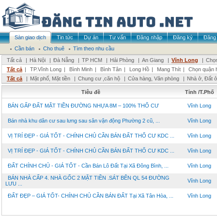
Sàn giao dịch
Tin tức
Dự án
Tư vấn
Đăng nhập
Đăng ký
Đăng 
Cần bán
Cho thuê
Tìm theo nhu cầu
Tất cả
|
Hà Nội
|
Đà Nẵng
|
TP HCM
|
Hải Phòng
|
An Giang
|
Vĩnh Long
|
Chọn
Tất cả
|
TP.Vĩnh Long
|
Bình Minh
|
Bình Tân
|
Long Hồ
|
Mang Thít
|
Chọn quận 
Tất cả
|
Mặt phố, Mặt tiền
|
Chung cư ,căn hộ
|
Cửa hàng, Văn phòng
|
Nhà ở, Đất 
Tiêu đề
Tỉnh /T.Phố
BÁN GẤP ĐẤT MẶT TIỀN ĐƯỜNG NHỰA 8M – 100% THỔ CƯ
Vĩnh Long
Bán nhà khu dân cư sau lưng sau sân vận động Phường 2 cũ, ...
Vĩnh Long
VỊ TRÍ ĐẸP - GIÁ TỐT - CHÍNH CHỦ CẦN BÁN ĐẤT THỔ CƯ KDC ...
Vĩnh Long
VỊ TRÍ ĐẸP - GIÁ TỐT - CHÍNH CHỦ CẦN BÁN ĐẤT THỔ CƯ KDC ...
Vĩnh Long
ĐẤT CHÍNH CHỦ - GIÁ TỐT - Cần Bán Lô Đất Tại Xã Đông Bình, ...
Vĩnh Long
BÁN NHÀ CẤP 4. NHÀ GỐC 2 MẶT TIỀN .SÁT BÊN QL 54 ĐƯỜNG
Vĩnh Long
LƯU ...
ĐẤT ĐẸP – GIÁ TỐT- CHÍNH CHỦ CẦN BÁN ĐẤT Tại Xã Tân Hòa, ...
Vĩnh Long