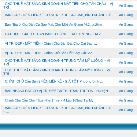
CHO THUÊ MẶT BẰNG KINH DOANH MẶT TIỀN CHỢ TÂN CHÂU – VỊ
An Giang
TRÍ ...
BÁN GẤP 2 NỀN LIỀN KỀ CÓ NHÀ – KDC SAO MAI, BÌNH KHÁNH CŨ
An Giang
Bán Nhà ở Khu Dân Cư Sao Mai, Chợ Mới, An Giang (4,2mx16m)
An Giang
ĐẤT ĐẸP - GIÁ TỐT CẦN BÁN 51 CÔNG - ĐẤT TRỒNG LÚA 2 ...
An Giang
VỊ TRÍ ĐẸP - MẶT TIỀN - Chính Chủ Bán Đất Chợ Cái Sao, ...
An Giang
VỊ TRÍ ĐẸP - MẶT TIỀN - Chính Chủ Bán Đất Chợ Cái Sao, ...
An Giang
CHO THUÊ MẶT BẰNG KINH DOANH TRUNG TÂM MỸ LUÔNG – VỊ
An Giang
TRÍ ...
CHO THUÊ MẶT BẰNG KINH DOANH TRUNG TÂM MỸ LUÔNG – VỊ
An Giang
TRÍ ...
CHÍNH CHỦ Cần Bán 2 NỀN LIỀN KỀ - GIÁ TỐT Phường Bình ...
An Giang
BÁN NHÀ và ĐẤT CÓ VỊ TRÍ ĐẸP TẠI THỊ TRẤN TRI TÔN - HUYỆN ...
An Giang
Chính Chủ Cần Cho Thuê Nhà 1 Trệt - 4 Lầu 163m2 Tại Mỹ ...
An Giang
BÁN GẤP 2 NỀN LIỀN KỀ CÓ NHÀ – KDC SAO MAI, BÌNH KHÁNH CŨ
An Giang
– ...