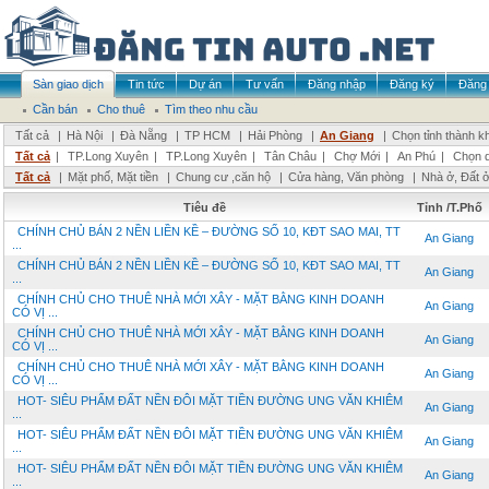
Sàn giao dịch
Tin tức
Dự án
Tư vấn
Đăng nhập
Đăng ký
Đăng 
Cần bán
Cho thuê
Tìm theo nhu cầu
Tất cả
|
Hà Nội
|
Đà Nẵng
|
TP HCM
|
Hải Phòng
|
An Giang
|
Chọn tỉnh thành k
Tất cả
|
TP.Long Xuyên
|
TP.Long Xuyên
|
Tân Châu
|
Chợ Mới
|
An Phú
|
Chọn 
Tất cả
|
Mặt phố, Mặt tiền
|
Chung cư ,căn hộ
|
Cửa hàng, Văn phòng
|
Nhà ở, Đất 
Tiêu đề
Tỉnh /T.Phố
CHÍNH CHỦ BÁN 2 NỀN LIỀN KỀ – ĐƯỜNG SỐ 10, KĐT SAO MAI, TT
An Giang
...
CHÍNH CHỦ BÁN 2 NỀN LIỀN KỀ – ĐƯỜNG SỐ 10, KĐT SAO MAI, TT
An Giang
...
CHÍNH CHỦ CHO THUÊ NHÀ MỚI XÂY - MẶT BẰNG KINH DOANH
An Giang
CÓ VỊ ...
CHÍNH CHỦ CHO THUÊ NHÀ MỚI XÂY - MẶT BẰNG KINH DOANH
An Giang
CÓ VỊ ...
CHÍNH CHỦ CHO THUÊ NHÀ MỚI XÂY - MẶT BẰNG KINH DOANH
An Giang
CÓ VỊ ...
HOT- SIÊU PHẨM ĐẤT NỀN ĐÔI MẶT TIỀN ĐƯỜNG UNG VĂN KHIÊM
An Giang
...
HOT- SIÊU PHẨM ĐẤT NỀN ĐÔI MẶT TIỀN ĐƯỜNG UNG VĂN KHIÊM
An Giang
...
HOT- SIÊU PHẨM ĐẤT NỀN ĐÔI MẶT TIỀN ĐƯỜNG UNG VĂN KHIÊM
An Giang
...