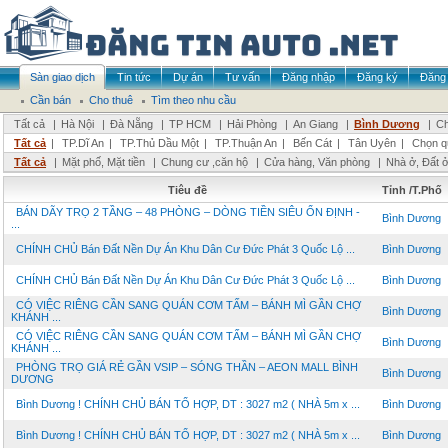
Sàn giao dịch
Tin tức
Dự án
Tư vấn
Đăng nhập
Đăng ký
Đăng 
Cần bán
Cho thuê
Tìm theo nhu cầu
Tất cả
|
Hà Nội
|
Đà Nẵng
|
TP HCM
|
Hải Phòng
|
An Giang
|
Bình Dương
|
Ch
Tất cả
|
TP.Dĩ An
|
TP.Thủ Dầu Một
|
TP.Thuận An
|
Bến Cát
|
Tân Uyên
|
Chọn q
Tất cả
|
Mặt phố, Mặt tiền
|
Chung cư ,căn hộ
|
Cửa hàng, Văn phòng
|
Nhà ở, Đất 
Tiêu đề
Tỉnh /T.Phố
BÁN DÃY TRỌ 2 TẦNG – 48 PHÒNG – DÒNG TIỀN SIÊU ỔN ĐỊNH -
Bình Dương
...
CHÍNH CHỦ Bán Đất Nền Dự Án Khu Dân Cư Đức Phát 3 Quốc Lộ ...
Bình Dương
CHÍNH CHỦ Bán Đất Nền Dự Án Khu Dân Cư Đức Phát 3 Quốc Lộ ...
Bình Dương
CÓ VIỆC RIÊNG CẦN SANG QUÁN CƠM TẤM – BÁNH MÌ GẦN CHỢ
Bình Dương
KHÁNH ...
CÓ VIỆC RIÊNG CẦN SANG QUÁN CƠM TẤM – BÁNH MÌ GẦN CHỢ
Bình Dương
KHÁNH ...
PHÒNG TRỌ GIÁ RẺ GẦN VSIP – SÓNG THẦN – AEON MALL BÌNH
Bình Dương
DƯƠNG
Bình Dương ! CHÍNH CHỦ BÁN TỔ HỢP, DT : 3027 m2 ( NHÀ 5m x ...
Bình Dương
Bình Dương ! CHÍNH CHỦ BÁN TỔ HỢP, DT : 3027 m2 ( NHÀ 5m x ...
Bình Dương