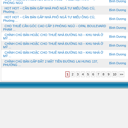
Bình Dương
PHÒNG NGỦ
HOT HOT – CẦN BÁN GẤP NHÀ PHỐ NGÃ TƯ MIẾU ÔNG CÙ,
Bình Dương
Phường ...
HOT HOT – CẦN BÁN GẤP NHÀ PHỐ NGÃ TƯ MIẾU ÔNG CÙ,
Bình Dương
Phường ...
CHO THUÊ CĂN GÓC CAO CẤP 3 PHÒNG NGỦ – OPAL BOULEVARD
Bình Dương
PHẠM ...
CHÍNH CHỦ BÁN HOẶC CHO THUÊ NHÀ ĐƯỜNG N3 – KHU NHÀ Ở
Bình Dương
MỸ ...
CHÍNH CHỦ BÁN HOẶC CHO THUÊ NHÀ ĐƯỜNG N3 – KHU NHÀ Ở
Bình Dương
MỸ ...
CHÍNH CHỦ BÁN HOẶC CHO THUÊ NHÀ ĐƯỜNG N3 – KHU NHÀ Ở
Bình Dương
MỸ ...
CHÍNH CHỦ BÁN GẤP ĐẤT 2 MẶT TIỀN ĐƯỜNG LAI HƯNG 137,
Bình Dương
PHƯỜNG ...
1
2
3
4
5
6
7
8
9
10
>>