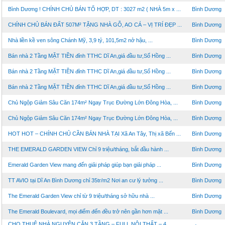
Bình Dương ! CHÍNH CHỦ BÁN TỔ HỢP, DT : 3027 m2 ( NHÀ 5m x ...
Bình Dương
CHÍNH CHỦ BÁN ĐẤT 507M² TẶNG NHÀ GỖ, AO CÁ – VỊ TRÍ ĐẸP ...
Bình Dương
Nhà liền kề ven sông Chánh Mỹ, 3,9 tỷ, 101,5m2 nở hậu, ...
Bình Dương
Bán nhà 2 Tầng MẶT TIỀN đỉnh TTHC Dĩ An,giá đầu tư,Sổ Hồng ...
Bình Dương
Bán nhà 2 Tầng MẶT TIỀN đỉnh TTHC Dĩ An,giá đầu tư,Sổ Hồng ...
Bình Dương
Bán nhà 2 Tầng MẶT TIỀN đỉnh TTHC Dĩ An,giá đầu tư,Sổ Hồng ...
Bình Dương
Chủ Ngộp Giảm Sâu Căn 174m² Ngay Trục Đường Lớn Đông Hòa, ...
Bình Dương
Chủ Ngộp Giảm Sâu Căn 174m² Ngay Trục Đường Lớn Đông Hòa, ...
Bình Dương
HOT HOT – CHÍNH CHỦ CẦN BÁN NHÀ TẠI Xã An Tây, Thị xã Bến ...
Bình Dương
THE EMERALD GARDEN VIEW Chỉ 9 triệu/tháng, bắt đầu hành ...
Bình Dương
Emerald Garden View mang đến giải pháp giúp bạn giải pháp ...
Bình Dương
TT AVIO tại Dĩ An Bình Dương chỉ 35tr/m2 Nơi an cư lý tưởng ...
Bình Dương
The Emerald Garden View chỉ từ 9 triệu/tháng sở hữu nhà ...
Bình Dương
The Emerald Boulevard, mọi điểm đến đều trở nên gần hơn mặt ...
Bình Dương
CHO THUÊ NHÀ NGUYÊN CĂN 3 TẦNG – FULL NỘI THẤT – 4