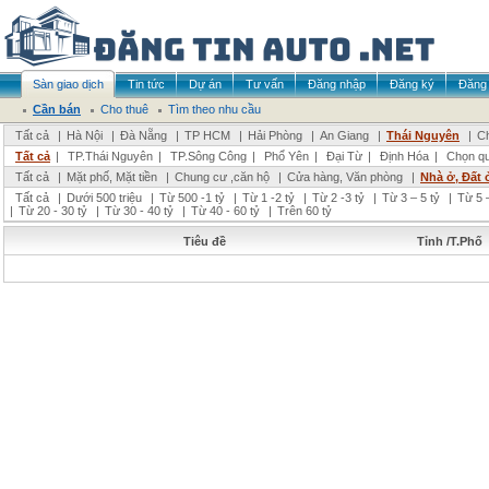
Sàn giao dịch
Tin tức
Dự án
Tư vấn
Đăng nhập
Đăng ký
Đăng 
Cần bán
Cho thuê
Tìm theo nhu cầu
Tất cả
|
Hà Nội
|
Đà Nẵng
|
TP HCM
|
Hải Phòng
|
An Giang
|
Thái Nguyên
|
Ch
Tất cả
|
TP.Thái Nguyên
|
TP.Sông Công
|
Phổ Yên
|
Đại Từ
|
Định Hóa
|
Chọn q
Tất cả
|
Mặt phố, Mặt tiền
|
Chung cư ,căn hộ
|
Cửa hàng, Văn phòng
|
Nhà ở, Đất 
Tất cả
|
Dưới 500 triệu
|
Từ 500 -1 tỷ
|
Từ 1 -2 tỷ
|
Từ 2 -3 tỷ
|
Từ 3 – 5 tỷ
|
Từ 5 –
|
Từ 20 - 30 tỷ
|
Từ 30 - 40 tỷ
|
Từ 40 - 60 tỷ
|
Trên 60 tỷ
Tiêu đề
Tỉnh /T.Phố