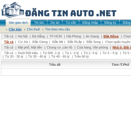
Sàn giao dịch
Tin tức
Dự án
Tư vấn
Đăng nhập
Đăng ký
Đăng 
Cần bán
Cho thuê
Tìm theo nhu cầu
Tất cả
|
Hà Nội
|
Đà Nẵng
|
TP HCM
|
Hải Phòng
|
An Giang
|
Đắk Nông
|
Chọn 
Tất cả
|
Cư Jút
|
Đắk Glong
|
Đắk Mil
|
Đắk RLấp
|
Đắk Song
|
Chọn quận huyện
Tất cả
|
Mặt phố, Mặt tiền
|
Chung cư ,căn hộ
|
Cửa hàng, Văn phòng
|
Nhà ở, Đất 
Tất cả
|
Dưới 500 triệu
|
Từ 500 -1 tỷ
|
Từ 1 -2 tỷ
|
Từ 2 -3 tỷ
|
Từ 3 – 5 tỷ
|
Từ 5 –
|
Từ 20 - 30 tỷ
|
Từ 30 - 40 tỷ
|
Từ 40 - 60 tỷ
|
Trên 60 tỷ
Tiêu đề
Tỉnh /T.Phố