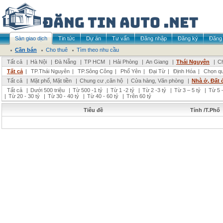
Sàn giao dịch
Tin tức
Dự án
Tư vấn
Đăng nhập
Đăng ký
Đăng 
Cần bán
Cho thuê
Tìm theo nhu cầu
Tất cả
|
Hà Nội
|
Đà Nẵng
|
TP HCM
|
Hải Phòng
|
An Giang
|
Thái Nguyên
|
Ch
Tất cả
|
TP.Thái Nguyên
|
TP.Sông Công
|
Phổ Yên
|
Đại Từ
|
Định Hóa
|
Chọn q
Tất cả
|
Mặt phố, Mặt tiền
|
Chung cư ,căn hộ
|
Cửa hàng, Văn phòng
|
Nhà ở, Đất 
Tất cả
|
Dưới 500 triệu
|
Từ 500 -1 tỷ
|
Từ 1 -2 tỷ
|
Từ 2 -3 tỷ
|
Từ 3 – 5 tỷ
|
Từ 5 –
|
Từ 20 - 30 tỷ
|
Từ 30 - 40 tỷ
|
Từ 40 - 60 tỷ
|
Trên 60 tỷ
Tiêu đề
Tỉnh /T.Phố