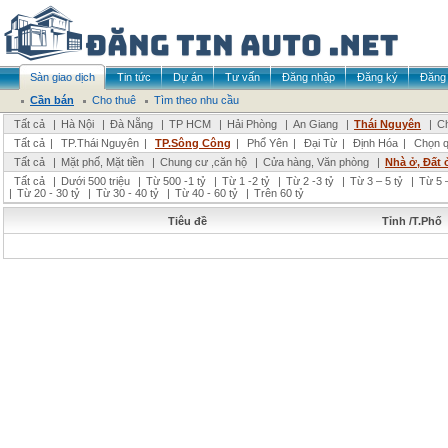
Sàn giao dịch
Tin tức
Dự án
Tư vấn
Đăng nhập
Đăng ký
Đăng 
Cần bán
Cho thuê
Tìm theo nhu cầu
Tất cả
|
Hà Nội
|
Đà Nẵng
|
TP HCM
|
Hải Phòng
|
An Giang
|
Thái Nguyên
|
Ch
Tất cả
|
TP.Thái Nguyên
|
TP.Sông Công
|
Phổ Yên
|
Đại Từ
|
Định Hóa
|
Chọn q
Tất cả
|
Mặt phố, Mặt tiền
|
Chung cư ,căn hộ
|
Cửa hàng, Văn phòng
|
Nhà ở, Đất 
Tất cả
|
Dưới 500 triệu
|
Từ 500 -1 tỷ
|
Từ 1 -2 tỷ
|
Từ 2 -3 tỷ
|
Từ 3 – 5 tỷ
|
Từ 5 –
|
Từ 20 - 30 tỷ
|
Từ 30 - 40 tỷ
|
Từ 40 - 60 tỷ
|
Trên 60 tỷ
Tiêu đề
Tỉnh /T.Phố