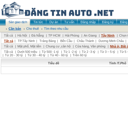
Sàn giao dịch
Tin tức
Dự án
Tư vấn
Đăng nhập
Đăng ký
Đăng 
Cần bán
Cho thuê
Tìm theo nhu cầu
Tất cả
|
Hà Nội
|
Đà Nẵng
|
TP HCM
|
Hải Phòng
|
An Giang
|
Tây Ninh
|
Chọn t
Tất cả
|
TP.Tây Ninh
|
Trảng Bàng
|
Bến Cầu
|
Châu Thành
|
Dương Minh Châu
|
Tất cả
|
Mặt phố, Mặt tiền
|
Chung cư ,căn hộ
|
Cửa hàng, Văn phòng
|
Nhà ở, Đất 
Tất cả
|
Dưới 500 triệu
|
Từ 500 -1 tỷ
|
Từ 1 -2 tỷ
|
Từ 2 -3 tỷ
|
Từ 3 – 5 tỷ
|
Từ 5 –
|
Từ 20 - 30 tỷ
|
Từ 30 - 40 tỷ
|
Từ 40 - 60 tỷ
|
Trên 60 tỷ
Tiêu đề
Tỉnh /T.Phố