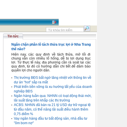
Tin tức
Ngăn chặn phân lô tách thửa trục lợi ở Nha Trang
thế nào?
Hiện nay, các quy định về tách thửa, mở lối đi
chung vẫn còn nhiều lổ hổng, dễ bị lợi dụng trục
lợi. Từ thực tế này, địa phương cần rà soát lại các
quy định, từ đó có hướng dẫn chi tiết để đảm bảo
quyền lợi cho người dân.
Thị trường BĐS bất ngờ tăng nhiệt với thông tin về
dự án “hot” sắp ra mắt
Phát triển bền vững là xu hướng tất yếu của doanh
nghiệp BĐS
Ngân hàng tuần qua: NHNN có loạt động thái mới,
lãi suất tăng trên khắp các thị trường
ACBS: NHNN đã bán ra 21 tỷ USD dự trữ ngoại tệ
từ đầu năm, có thể nâng lãi suất điều hành thêm
0,75 điểm %
Vay ngân hàng đầu tư bất động sản, nhà đầu tư
"ôm bom nợ"