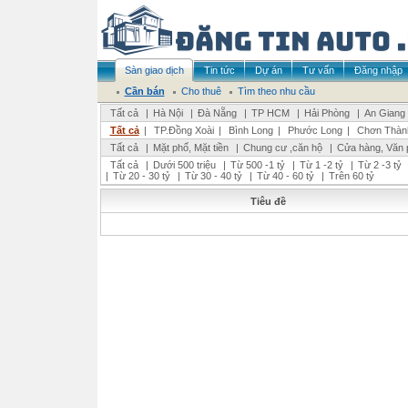
Sàn giao dịch
Tin tức
Dự án
Tư vấn
Đăng nhập
Cần bán
Cho thuê
Tìm theo nhu cầu
Tất cả
|
Hà Nội
|
Đà Nẵng
|
TP HCM
|
Hải Phòng
|
An Giang
Tất cả
|
TP.Đồng Xoài
|
Bình Long
|
Phước Long
|
Chơn Thàn
Tất cả
|
Mặt phố, Mặt tiền
|
Chung cư ,căn hộ
|
Cửa hàng, Văn 
Tất cả
|
Dưới 500 triệu
|
Từ 500 -1 tỷ
|
Từ 1 -2 tỷ
|
Từ 2 -3 tỷ
|
Từ 20 - 30 tỷ
|
Từ 30 - 40 tỷ
|
Từ 40 - 60 tỷ
|
Trên 60 tỷ
Tiêu đề