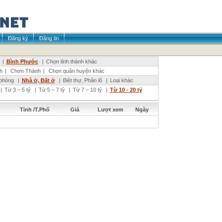
Đăng ký
Đăng tin
|
Bình Phước
|
Chọn tỉnh thành khác
h
|
Chơn Thành
|
Chọn quận huyện khác
phòng
|
Nhà ở, Đất ở
|
Biệt thự, Phân lô
|
Loại khác
|
Từ 3 – 5 tỷ
|
Từ 5 – 7 tỷ
|
Từ 7 – 10 tỷ
|
Từ 10 - 20 tỷ
Tỉnh /T.Phố
Giá
Lượt xem
Ngày