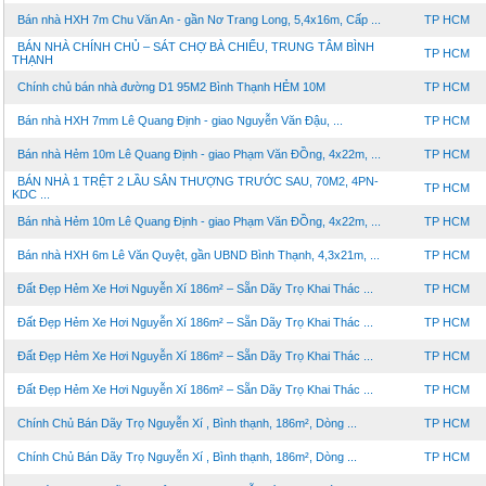
Bán nhà HXH 7m Chu Văn An - gần Nơ Trang Long, 5,4x16m, Cấp ...
TP HCM
BÁN NHÀ CHÍNH CHỦ – SÁT CHỢ BÀ CHIỂU, TRUNG TÂM BÌNH
TP HCM
THẠNH
Chính chủ bán nhà đường D1 95M2 Bình Thạnh HẺM 10M
TP HCM
Bán nhà HXH 7mm Lê Quang Định - giao Nguyễn Văn Đậu, ...
TP HCM
Bán nhà Hẻm 10m Lê Quang Định - giao Phạm Văn ĐỒng, 4x22m, ...
TP HCM
BÁN NHÀ 1 TRỆT 2 LẦU SÂN THƯỢNG TRƯỚC SAU, 70M2, 4PN-
TP HCM
KDC ...
Bán nhà Hẻm 10m Lê Quang Định - giao Phạm Văn ĐỒng, 4x22m, ...
TP HCM
Bán nhà HXH 6m Lê Văn Quyệt, gần UBND Bình Thạnh, 4,3x21m, ...
TP HCM
Đất Đẹp Hẻm Xe Hơi Nguyễn Xí 186m² – Sẵn Dãy Trọ Khai Thác ...
TP HCM
Đất Đẹp Hẻm Xe Hơi Nguyễn Xí 186m² – Sẵn Dãy Trọ Khai Thác ...
TP HCM
Đất Đẹp Hẻm Xe Hơi Nguyễn Xí 186m² – Sẵn Dãy Trọ Khai Thác ...
TP HCM
Đất Đẹp Hẻm Xe Hơi Nguyễn Xí 186m² – Sẵn Dãy Trọ Khai Thác ...
TP HCM
Chính Chủ Bán Dãy Trọ Nguyễn Xí , Bình thạnh, 186m², Dòng ...
TP HCM
Chính Chủ Bán Dãy Trọ Nguyễn Xí , Bình thạnh, 186m², Dòng ...
TP HCM