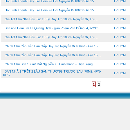
Hot Bình Thạnh! Dãy Trọ Hẻm Xe Hơi Nguyễn Xí 186m² Giá 15 ...
TP HCM
Hot Bình Thạnh! Dãy Trọ Hẻm Xe Hơi Nguyễn Xí 186m² Giá 15 ...
TP HCM
Giá Tốt Cho Nhà Đầu Tư: 15 Tỷ Dãy Trọ 186m² Nguyễn Xí, Thu ...
TP HCM
Bán nhà Hẻm 6m Lê Quang Định - giao Phạm Văn ĐỒng, 4,8x23m, ...
TP HCM
Giá Tốt Cho Nhà Đầu Tư: 15 Tỷ Dãy Trọ 186m² Nguyễn Xí, Thu ...
TP HCM
Chính Chủ Cần Tiền Bán Gấp Dãy Trọ Nguyễn Xí 186m² – Giá 15 ...
TP HCM
Chính Chủ Cần Tiền Bán Gấp Dãy Trọ Nguyễn Xí 186m² – Giá 15 ...
TP HCM
Chính Chủ Bán 186m² Đất Nguyễn Xí, Bình thạnh – HiệnTrạng ...
TP HCM
BÁN NHÀ 1 TRỆT 2 LẦU SÂN THƯỢNG TRƯỚC SAU, 70M2, 4PN-
TP HCM
KDC ...
1
2