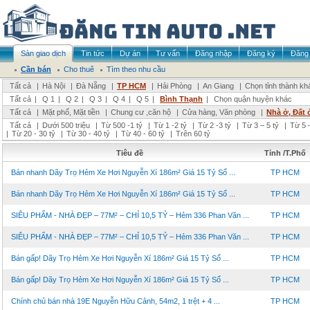
Sàn giao dịch
Tin tức
Dự án
Tư vấn
Đăng nhập
Đăng ký
Đăng 
Cần bán
Cho thuê
Tìm theo nhu cầu
Tất cả
|
Hà Nội
|
Đà Nẵng
|
TP HCM
|
Hải Phòng
|
An Giang
|
Chọn tỉnh thành kh
Tất cả
|
Q 1
|
Q 2
|
Q 3
|
Q 4
|
Q 5
|
Bình Thạnh
|
Chọn quận huyện khác
Tất cả
|
Mặt phố, Mặt tiền
|
Chung cư ,căn hộ
|
Cửa hàng, Văn phòng
|
Nhà ở, Đất 
Tất cả
|
Dưới 500 triệu
|
Từ 500 -1 tỷ
|
Từ 1 -2 tỷ
|
Từ 2 -3 tỷ
|
Từ 3 – 5 tỷ
|
Từ 5 –
|
Từ 20 - 30 tỷ
|
Từ 30 - 40 tỷ
|
Từ 40 - 60 tỷ
|
Trên 60 tỷ
Tiêu đề
Tỉnh /T.Phố
Bán nhanh Dãy Trọ Hẻm Xe Hơi Nguyễn Xí 186m² Giá 15 Tỷ Sổ ...
TP HCM
Bán nhanh Dãy Trọ Hẻm Xe Hơi Nguyễn Xí 186m² Giá 15 Tỷ Sổ ...
TP HCM
SIÊU PHẨM - NHÀ ĐẸP – 77M² – CHỈ 10,5 TỶ – Hẻm 336 Phan Văn ...
TP HCM
SIÊU PHẨM - NHÀ ĐẸP – 77M² – CHỈ 10,5 TỶ – Hẻm 336 Phan Văn ...
TP HCM
Bán gấp! Dãy Trọ Hẻm Xe Hơi Nguyễn Xí 186m² Giá 15 Tỷ Sổ ...
TP HCM
Bán gấp! Dãy Trọ Hẻm Xe Hơi Nguyễn Xí 186m² Giá 15 Tỷ Sổ ...
TP HCM
Chính chủ bán nhà 19E Nguyễn Hữu Cảnh, 54m2, 1 trệt + 4 ...
TP HCM