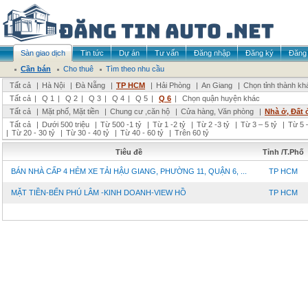
Sàn giao dịch
Tin tức
Dự án
Tư vấn
Đăng nhập
Đăng ký
Đăng 
Cần bán
Cho thuê
Tìm theo nhu cầu
Tất cả
|
Hà Nội
|
Đà Nẵng
|
TP HCM
|
Hải Phòng
|
An Giang
|
Chọn tỉnh thành kh
Tất cả
|
Q 1
|
Q 2
|
Q 3
|
Q 4
|
Q 5
|
Q 6
|
Chọn quận huyện khác
Tất cả
|
Mặt phố, Mặt tiền
|
Chung cư ,căn hộ
|
Cửa hàng, Văn phòng
|
Nhà ở, Đất 
Tất cả
|
Dưới 500 triệu
|
Từ 500 -1 tỷ
|
Từ 1 -2 tỷ
|
Từ 2 -3 tỷ
|
Từ 3 – 5 tỷ
|
Từ 5 –
|
Từ 20 - 30 tỷ
|
Từ 30 - 40 tỷ
|
Từ 40 - 60 tỷ
|
Trên 60 tỷ
Tiêu đề
Tỉnh /T.Phố
BÁN NHÀ CẤP 4 HẺM XE TẢI HẬU GIANG, PHƯỜNG 11, QUẬN 6, ...
TP HCM
MẶT TIỀN-BẾN PHÚ LÂM -KINH DOANH-VIEW HỒ
TP HCM