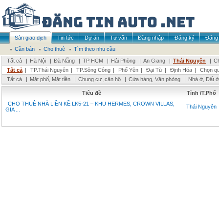
Sàn giao dịch
Tin tức
Dự án
Tư vấn
Đăng nhập
Đăng ký
Đăng 
Cần bán
Cho thuê
Tìm theo nhu cầu
Tất cả
|
Hà Nội
|
Đà Nẵng
|
TP HCM
|
Hải Phòng
|
An Giang
|
Thái Nguyên
|
Ch
Tất cả
|
TP.Thái Nguyên
|
TP.Sông Công
|
Phổ Yên
|
Đại Từ
|
Định Hóa
|
Chọn q
Tất cả
|
Mặt phố, Mặt tiền
|
Chung cư ,căn hộ
|
Cửa hàng, Văn phòng
|
Nhà ở, Đất ở
Tiêu đề
Tỉnh /T.Phố
CHO THUÊ NHÀ LIỀN KỀ LK5-21 – KHU HERMES, CROWN VILLAS,
Thái Nguyên
GIA ...