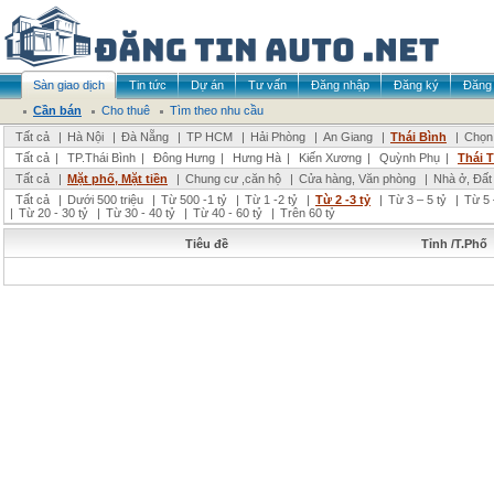
Sàn giao dịch
Tin tức
Dự án
Tư vấn
Đăng nhập
Đăng ký
Đăng 
Cần bán
Cho thuê
Tìm theo nhu cầu
Tất cả
|
Hà Nội
|
Đà Nẵng
|
TP HCM
|
Hải Phòng
|
An Giang
|
Thái Bình
|
Chọn 
Tất cả
|
TP.Thái Bình
|
Đông Hưng
|
Hưng Hà
|
Kiến Xương
|
Quỳnh Phụ
|
Thái 
Tất cả
|
Mặt phố, Mặt tiền
|
Chung cư ,căn hộ
|
Cửa hàng, Văn phòng
|
Nhà ở, Đất
Tất cả
|
Dưới 500 triệu
|
Từ 500 -1 tỷ
|
Từ 1 -2 tỷ
|
Từ 2 -3 tỷ
|
Từ 3 – 5 tỷ
|
Từ 5 
|
Từ 20 - 30 tỷ
|
Từ 30 - 40 tỷ
|
Từ 40 - 60 tỷ
|
Trên 60 tỷ
Tiêu đề
Tỉnh /T.Phố