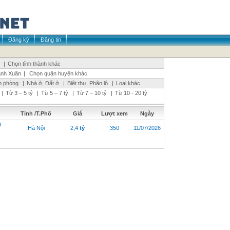
Đăng ký
Đăng tin
|
Chọn tỉnh thành khác
nh Xuân
|
Chọn quận huyện khác
n phòng
|
Nhà ở, Đất ở
|
Biệt thự, Phân lô
|
Loại khác
|
Từ 3 – 5 tỷ
|
Từ 5 – 7 tỷ
|
Từ 7 – 10 tỷ
|
Từ 10 - 20 tỷ
Tỉnh /T.Phố
Giá
Lượt xem
Ngày
Ú
Hà Nội
2,4
tỷ
350
11/07/2026