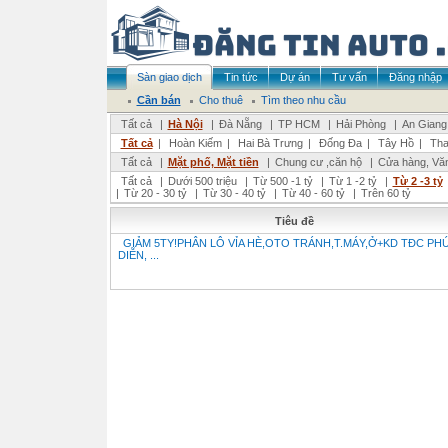
Sàn giao dịch
Tin tức
Dự án
Tư vấn
Đăng nhập
Cần bán
Cho thuê
Tìm theo nhu cầu
Tất cả
|
Hà Nội
|
Đà Nẵng
|
TP HCM
|
Hải Phòng
|
An Giang
Tất cả
|
Hoàn Kiếm
|
Hai Bà Trưng
|
Đống Đa
|
Tây Hồ
|
Tha
Tất cả
|
Mặt phố, Mặt tiền
|
Chung cư ,căn hộ
|
Cửa hàng, Vă
Tất cả
|
Dưới 500 triệu
|
Từ 500 -1 tỷ
|
Từ 1 -2 tỷ
|
Từ 2 -3 tỷ
|
Từ 20 - 30 tỷ
|
Từ 30 - 40 tỷ
|
Từ 40 - 60 tỷ
|
Trên 60 tỷ
Tiêu đề
GIẢM 5TY!PHÂN LÔ VỈA HÈ,OTO TRÁNH,T.MÁY,Ở+KD TĐC PH
DIỄN, ...