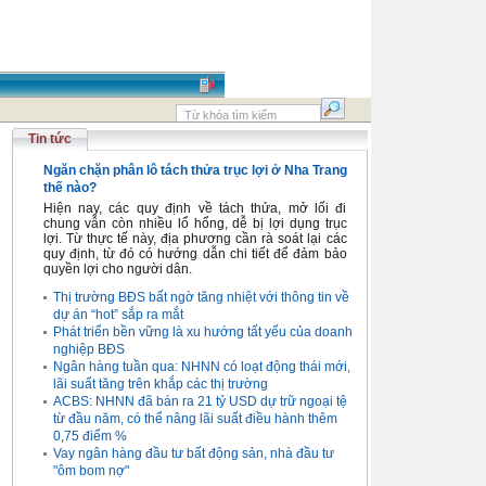
Tin tức
Ngăn chặn phân lô tách thửa trục lợi ở Nha Trang
thế nào?
Hiện nay, các quy định về tách thửa, mở lối đi
chung vẫn còn nhiều lổ hổng, dễ bị lợi dụng trục
lợi. Từ thực tế này, địa phương cần rà soát lại các
quy định, từ đó có hướng dẫn chi tiết để đảm bảo
quyền lợi cho người dân.
Thị trường BĐS bất ngờ tăng nhiệt với thông tin về
dự án “hot” sắp ra mắt
Phát triển bền vững là xu hướng tất yếu của doanh
nghiệp BĐS
Ngân hàng tuần qua: NHNN có loạt động thái mới,
lãi suất tăng trên khắp các thị trường
ACBS: NHNN đã bán ra 21 tỷ USD dự trữ ngoại tệ
từ đầu năm, có thể nâng lãi suất điều hành thêm
0,75 điểm %
Vay ngân hàng đầu tư bất động sản, nhà đầu tư
"ôm bom nợ"