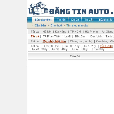
Sàn giao dịch
Tin tức
Dự án
Tư vấn
Đăng nhập
Cần bán
Cho thuê
Tìm theo nhu cầu
Tất cả
|
Hà Nội
|
Đà Nẵng
|
TP HCM
|
Hải Phòng
|
An Giang
Tất cả
|
TP.Phan Thiết
|
La Gi
|
Bắc Bình
|
Đức Linh
|
Tánh L
Tất cả
|
Mặt phố, Mặt tiền
|
Chung cư ,căn hộ
|
Cửa hàng, Vă
Tất cả
|
Dưới 500 triệu
|
Từ 500 -1 tỷ
|
Từ 1 -2 tỷ
|
Từ 2 -3 tỷ
|
Từ 20 - 30 tỷ
|
Từ 30 - 40 tỷ
|
Từ 40 - 60 tỷ
|
Trên 60 tỷ
Tiêu đề