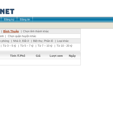
Đăng ký
Đăng tin
|
Bình Thuận
|
Chọn tỉnh thành khác
inh
|
Chọn quận huyện khác
n phòng
|
Nhà ở, Đất ở
|
Biệt thự, Phân lô
|
Loại khác
|
Từ 3 – 5 tỷ
|
Từ 5 – 7 tỷ
|
Từ 7 – 10 tỷ
|
Từ 10 - 20 tỷ
Tỉnh /T.Phố
Giá
Lượt xem
Ngày