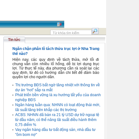
Tin tức
Ngăn chặn phân lô tách thửa trục lợi ở Nha Trang
thế nào?
Hiện nay, các quy định về tách thửa, mở lối đi
chung vẫn còn nhiều lổ hổng, dễ bị lợi dụng trục
lợi. Từ thực tế này, địa phương cần rà soát lại các
quy định, từ đó có hướng dẫn chi tiết để đảm bảo
quyền lợi cho người dân.
Thị trường BĐS bất ngờ tăng nhiệt với thông tin về
dự án “hot” sắp ra mắt
Phát triển bền vững là xu hướng tất yếu của doanh
nghiệp BĐS
Ngân hàng tuần qua: NHNN có loạt động thái mới,
lãi suất tăng trên khắp các thị trường
ACBS: NHNN đã bán ra 21 tỷ USD dự trữ ngoại tệ
từ đầu năm, có thể nâng lãi suất điều hành thêm
0,75 điểm %
Vay ngân hàng đầu tư bất động sản, nhà đầu tư
"ôm bom nợ"