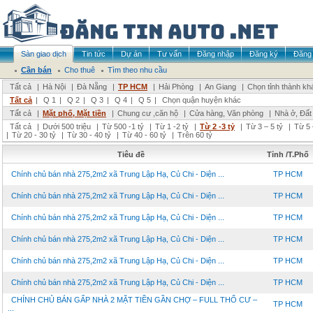
Sàn giao dịch
Tin tức
Dự án
Tư vấn
Đăng nhập
Đăng ký
Đăng 
Cần bán
Cho thuê
Tìm theo nhu cầu
Tất cả
|
Hà Nội
|
Đà Nẵng
|
TP HCM
|
Hải Phòng
|
An Giang
|
Chọn tỉnh thành kh
Tất cả
|
Q 1
|
Q 2
|
Q 3
|
Q 4
|
Q 5
|
Chọn quận huyện khác
Tất cả
|
Mặt phố, Mặt tiền
|
Chung cư ,căn hộ
|
Cửa hàng, Văn phòng
|
Nhà ở, Đất
Tất cả
|
Dưới 500 triệu
|
Từ 500 -1 tỷ
|
Từ 1 -2 tỷ
|
Từ 2 -3 tỷ
|
Từ 3 – 5 tỷ
|
Từ 5 
|
Từ 20 - 30 tỷ
|
Từ 30 - 40 tỷ
|
Từ 40 - 60 tỷ
|
Trên 60 tỷ
Tiêu đề
Tỉnh /T.Phố
Chính chủ bán nhà 275,2m2 xã Trung Lập Hạ, Củ Chi - Diện ...
TP HCM
Chính chủ bán nhà 275,2m2 xã Trung Lập Hạ, Củ Chi - Diện ...
TP HCM
Chính chủ bán nhà 275,2m2 xã Trung Lập Hạ, Củ Chi - Diện ...
TP HCM
Chính chủ bán nhà 275,2m2 xã Trung Lập Hạ, Củ Chi - Diện ...
TP HCM
Chính chủ bán nhà 275,2m2 xã Trung Lập Hạ, Củ Chi - Diện ...
TP HCM
Chính chủ bán nhà 275,2m2 xã Trung Lập Hạ, Củ Chi - Diện ...
TP HCM
CHÍNH CHỦ BÁN GẤP NHÀ 2 MẶT TIỀN GẦN CHỢ – FULL THỔ CƯ –
TP HCM
...