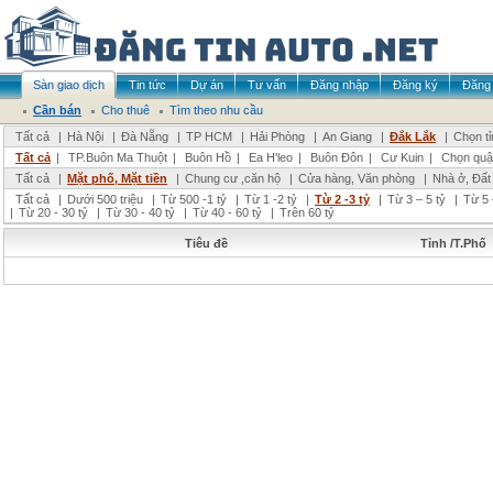
Sàn giao dịch
Tin tức
Dự án
Tư vấn
Đăng nhập
Đăng ký
Đăng 
Cần bán
Cho thuê
Tìm theo nhu cầu
Tất cả
|
Hà Nội
|
Đà Nẵng
|
TP HCM
|
Hải Phòng
|
An Giang
|
Đắk Lắk
|
Chọn t
Tất cả
|
TP.Buôn Ma Thuột
|
Buôn Hồ
|
Ea H'leo
|
Buôn Đôn
|
Cư Kuin
|
Chọn quậ
Tất cả
|
Mặt phố, Mặt tiền
|
Chung cư ,căn hộ
|
Cửa hàng, Văn phòng
|
Nhà ở, Đất
Tất cả
|
Dưới 500 triệu
|
Từ 500 -1 tỷ
|
Từ 1 -2 tỷ
|
Từ 2 -3 tỷ
|
Từ 3 – 5 tỷ
|
Từ 5 
|
Từ 20 - 30 tỷ
|
Từ 30 - 40 tỷ
|
Từ 40 - 60 tỷ
|
Trên 60 tỷ
Tiêu đề
Tỉnh /T.Phố