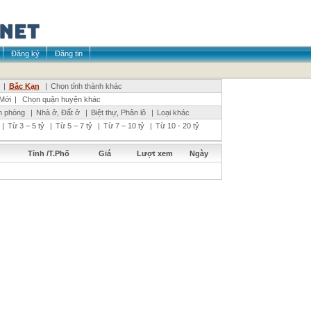
Đăng ký
Đăng tin
|
Bắc Kạn
|
Chọn tỉnh thành khác
Mới
|
Chọn quận huyện khác
n phòng
|
Nhà ở, Đất ở
|
Biệt thự, Phân lô
|
Loại khác
|
Từ 3 – 5 tỷ
|
Từ 5 – 7 tỷ
|
Từ 7 – 10 tỷ
|
Từ 10 - 20 tỷ
Tỉnh /T.Phố
Giá
Lượt xem
Ngày