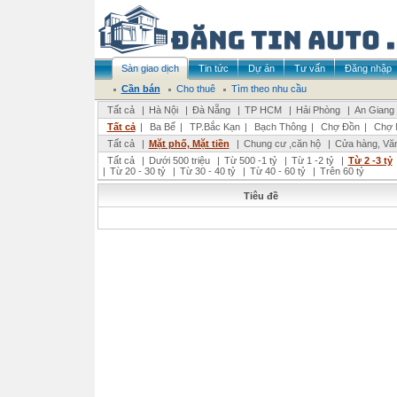
Sàn giao dịch
Tin tức
Dự án
Tư vấn
Đăng nhập
Cần bán
Cho thuê
Tìm theo nhu cầu
Tất cả
|
Hà Nội
|
Đà Nẵng
|
TP HCM
|
Hải Phòng
|
An Giang
Tất cả
|
Ba Bể
|
TP.Bắc Kạn
|
Bạch Thông
|
Chợ Đồn
|
Chợ 
Tất cả
|
Mặt phố, Mặt tiền
|
Chung cư ,căn hộ
|
Cửa hàng, Vă
Tất cả
|
Dưới 500 triệu
|
Từ 500 -1 tỷ
|
Từ 1 -2 tỷ
|
Từ 2 -3 tỷ
|
Từ 20 - 30 tỷ
|
Từ 30 - 40 tỷ
|
Từ 40 - 60 tỷ
|
Trên 60 tỷ
Tiêu đề