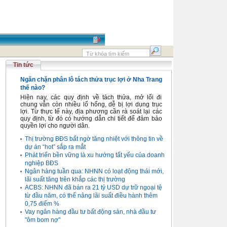
Tin tức
Ngăn chặn phân lô tách thửa trục lợi ở Nha Trang
thế nào?
Hiện nay, các quy định về tách thửa, mở lối đi
chung vẫn còn nhiều lổ hổng, dễ bị lợi dụng trục
lợi. Từ thực tế này, địa phương cần rà soát lại các
quy định, từ đó có hướng dẫn chi tiết để đảm bảo
quyền lợi cho người dân.
Thị trường BĐS bất ngờ tăng nhiệt với thông tin về
dự án “hot” sắp ra mắt
Phát triển bền vững là xu hướng tất yếu của doanh
nghiệp BĐS
Ngân hàng tuần qua: NHNN có loạt động thái mới,
lãi suất tăng trên khắp các thị trường
ACBS: NHNN đã bán ra 21 tỷ USD dự trữ ngoại tệ
từ đầu năm, có thể nâng lãi suất điều hành thêm
0,75 điểm %
Vay ngân hàng đầu tư bất động sản, nhà đầu tư
"ôm bom nợ"